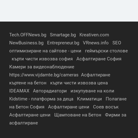
Tech.OFFNews.bg
Smartage.bg
Kreativen.com
NewBusiness.bg
Entrepreneur.bg
VRnews.info
SEO
оптимизиране на сайтове - цени
геймърски столове
кърти чисти извозва софия
Асфалтиране София
Камери за видеонаблюдение
https://www.vijdamte.bg/cameras
Асфалтиране
къртене на бетон
кърти чисти извозва цена
IDEAMAX
Авторадиатори
изкупуване на коли
Kidstime - платформа за деца
Климатици
Полагане
на Бетон София
Асфалтиране цени
Соев восък
Асфалтиране цени
Щамповане на Бетон
Фирми за
асфалтиране