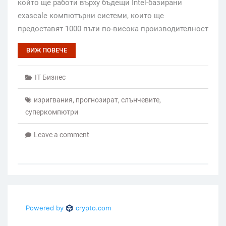
който ще работи върху бъдещи Intel-базирани
exascale компютърни системи, които ще
предоставят 1000 пъти по-висока производителност
ВИЖ ПОВЕЧЕ
IT Бизнес
изригвания
,
прогнозират
,
слънчевите
,
суперкомпютри
Leave a comment