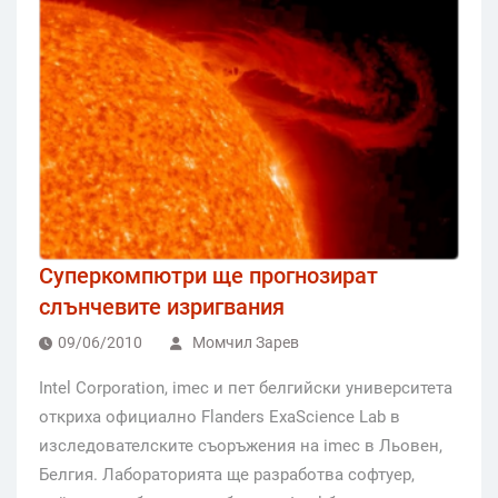
Суперкомпютри ще прогнозират
слънчевите изригвания
09/06/2010
Момчил Зарев
Intel Corporation, imec и пет белгийски университета
откриха официално Flanders ExaScience Lab в
изследователските съоръжения на imec в Льовен,
Белгия. Лабораторията ще разработва софтуер,