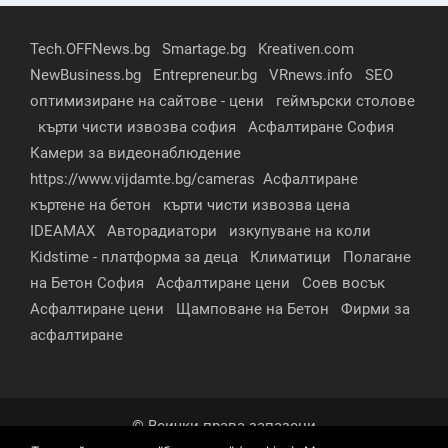
Tech.OFFNews.bg
Smartage.bg
Kreativen.com
NewBusiness.bg
Entrepreneur.bg
VRnews.info
SEO
оптимизиране на сайтове - цени
геймърски столове
кърти чисти извозва софия
Асфалтиране София
Камери за видеонаблюдение
https://www.vijdamte.bg/cameras
Асфалтиране
къртене на бетон
кърти чисти извозва цена
IDEAMAX
Авторадиатори
изкупуване на коли
Kidstime - платформа за деца
Климатици
Полагане
на Бетон София
Асфалтиране цени
Соев восък
Асфалтиране цени
Щамповане на Бетон
Фирми за
асфалтиране
© Всички права запазени