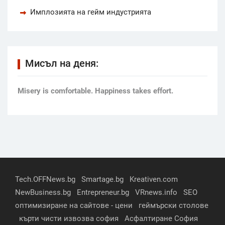
Имплозията на гейм индустрията
Мисъл на деня:
Мisery is comfortable. Happiness takes effort.
Tech.OFFNews.bg
Smartage.bg
Kreativen.com
NewBusiness.bg
Entrepreneur.bg
VRnews.info
SEO
оптимизиране на сайтове - цени
геймърски столове
кърти чисти извозва софия
Асфалтиране София