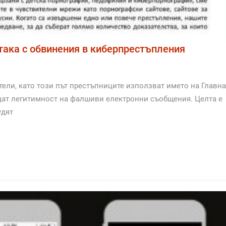
ака с обвинения в киберпрестъпления
ели, като този път престъпниците използват името на Главна
дат легитимност на фалшиви електронни съобщения. Целта е
удят