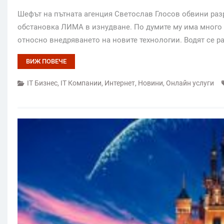
Шефът на пътната агенция Светослав Глосов обвини раз
обстановка ЛИМА в изнудване. По думите му има много 
относно внедряването на новите технологии. Водят се р
ВИЖ ПОВЕЧЕ
IT Бизнес
,
IT Компании
,
Интернет
,
Новини
,
Онлайн услуги