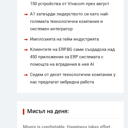
150 устройства от Vivacom през август
А1 затвърди лидерството си като най-
голямата технологична компания и
системен интегратор
Имплозията на гейм индустрията
Клиентите на ERP.BG сами създадоха над
450 приложения за ERP системата с
помощта на вградения в нея AI
Седем от десет технологични компании у
нас предлагат хибридна работа
Мисъл на деня:
Мisery is comfortable. Happiness takes effort.