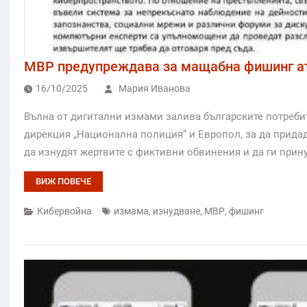
МВР предупреждава за мащабна фишинг ат
16/10/2025
Мария Иванова
Вълна от дигитални измами залива българските потребит
дирекция „Национална полиция“ и Европол, за да прида
да изнудят жертвите с фиктивни обвинения и да ги прин
ВИЖ ПОВЕЧЕ
Кибервойна
измама
,
изнудване
,
МВР
,
фишинг