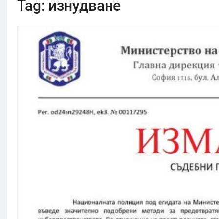
Tag:
изнудване