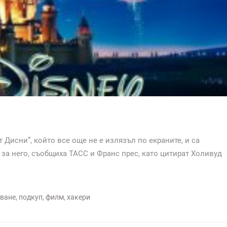
Дисни”, който все още не е излязъл по екраните, и са
п за него, съобщиха ТАСС и Франс прес, като цитират Холивуд
дване
,
подкуп
,
филм
,
хакери