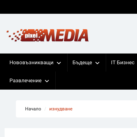
Skip
to
content
Нововъзникващи
Бъдеще
IT Бизнес
Развлечение
Начало
изнудване