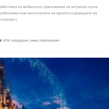
работчика на мобилното приложение за актуална пътна
забележки към изпълнителя на проекта и реакциите му
азговори с
АПИ
,
изнудване
,
лима
,
приложение