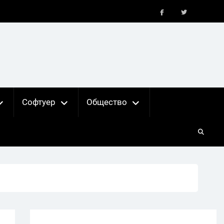
FB
X
Софтуер
Общество