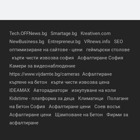
Tech.OFFNews.bg
Smartage.bg
Kreativen.com
NewBusiness.bg
Entrepreneur.bg
VRnews.info
SEO
оптимизиране на сайтове - цени
геймърски столове
кърти чисти извозва софия
Асфалтиране София
Камери за видеонаблюдение
https://www.vijdamte.bg/cameras
Асфалтиране
къртене на бетон
кърти чисти извозва цена
IDEAMAX
Авторадиатори
изкупуване на коли
Kidstime - платформа за деца
Климатици
Полагане
на Бетон София
Асфалтиране цени
Соев восък
Асфалтиране цени
Щамповане на Бетон
Фирми за
асфалтиране