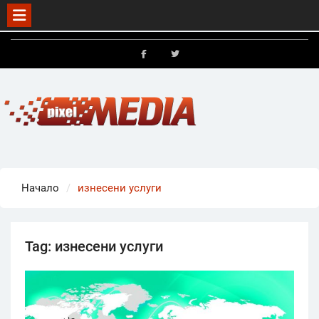
Skip
to
FB
X
content
Начало
изнесени услуги
Tag:
изнесени услуги