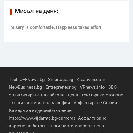
Мисъл на деня:
Мisery is comfortable. Happiness takes effort.
Tech.OFFNews.bg
Smartage.bg
Kreativen.com
NewBusiness.bg
Entrepreneur.bg
VRnews.info
SEO
оптимизиране на сайтове - цени
геймърски столове
кърти чисти извозва софия
Асфалтиране София
Камери за видеонаблюдение
https://www.vijdamte.bg/cameras
Асфалтиране
къртене на бетон
кърти чисти извозва цена