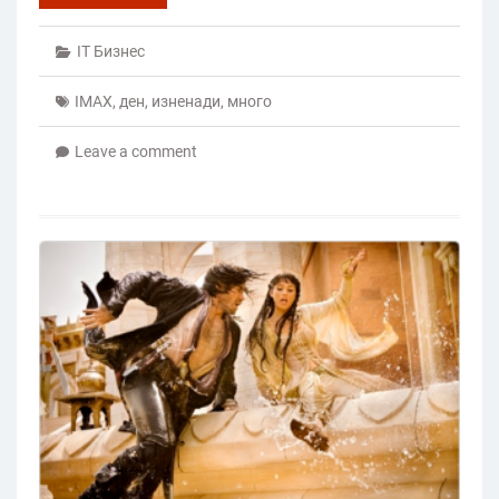
IT Бизнес
IMAX
,
ден
,
изненади
,
много
Leave a comment