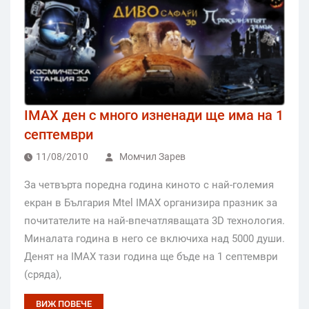
IMAX ден с много изненади ще има на 1
септември
11/08/2010
Момчил Зарев
За четвърта поредна година киното с най-големия
екран в България Mtel IMAX организира празник за
почитателите на най-впечатляващата 3D технология.
Миналата година в него се включиха над 5000 души.
Денят на IMAX тази година ще бъде на 1 септември
(сряда),
ВИЖ ПОВЕЧЕ