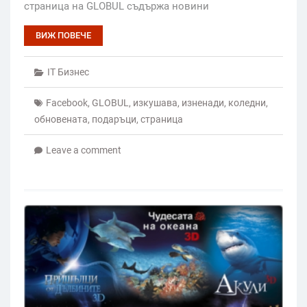
страница на GLOBUL съдържа новини
ВИЖ ПОВЕЧЕ
IT Бизнес
Facebook
,
GLOBUL
,
изкушава
,
изненади
,
коледни
,
обновената
,
подаръци
,
страница
Leave a comment