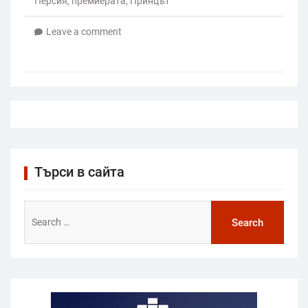
Персия
,
премиерата
,
Принцът
Leave a comment
Търси в сайта
Search
for: