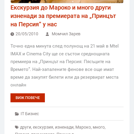
Екскурзия до Мароко и много други
изненади за премиерата на „Принцът
на Персия” у нас
20/05/2010
Момчил Зарев
Точно една минута след полунощ на 21 май в Mtel
IMAX и Cinema City ще се състои среднощната
премиера на „Принцът на Персия: Пясъците на
Времето”. Най-запалените фенове все още имат
време да закупят билети или да резервират места
онлайн
ВИЖ ПОВЕЧЕ
IT Бизнес
други
,
екскурзия
,
изненади
,
Мароко
,
много
,