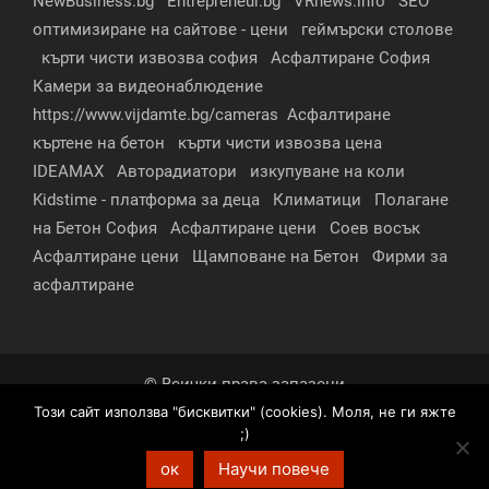
NewBusiness.bg
Entrepreneur.bg
VRnews.info
SEO
оптимизиране на сайтове - цени
геймърски столове
кърти чисти извозва софия
Асфалтиране София
Камери за видеонаблюдение
https://www.vijdamte.bg/cameras
Асфалтиране
къртене на бетон
кърти чисти извозва цена
IDEAMAX
Авторадиатори
изкупуване на коли
Kidstime - платформа за деца
Климатици
Полагане
на Бетон София
Асфалтиране цени
Соев восък
Асфалтиране цени
Щамповане на Бетон
Фирми за
асфалтиране
© Всички права запазени
Този сайт използва "бисквитки" (cookies). Моля, не ги яжте
За нас
Контакти
Реклама
Партньори
;)
Условия за поверителност
ок
Научи повече