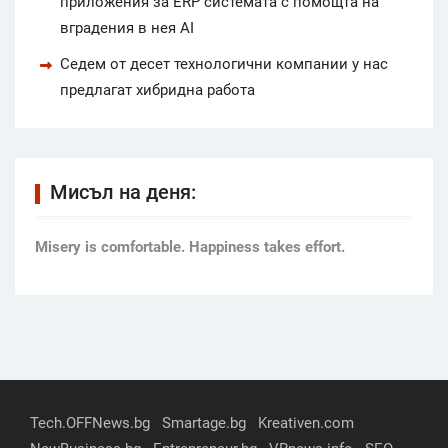
приложения за ERP системата с помощта на
вградения в нея AI
Седем от десет технологични компании у нас
предлагат хибридна работа
Мисъл на деня:
Мisery is comfortable. Happiness takes effort.
Tech.OFFNews.bg
Smartage.bg
Kreativen.com