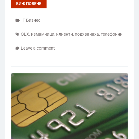
ВИЖ ПОВЕЧЕ
IT Бизнес
OLX
,
измамници
,
клиенти
,
подхванаха
,
телефонни
Leave a comment