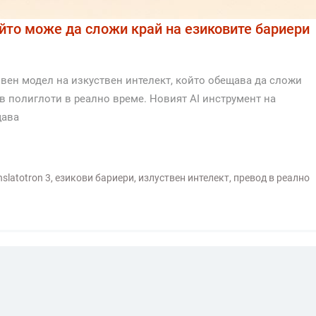
ойто може да сложи край на езиковите бариери
вен модел на изкуствен интелект, който обещава да сложи
 в полиглоти в реално време. Новият AI инструмент на
щава
nslatotron 3
,
езикови бариери
,
излуствен интелект
,
превод в реално