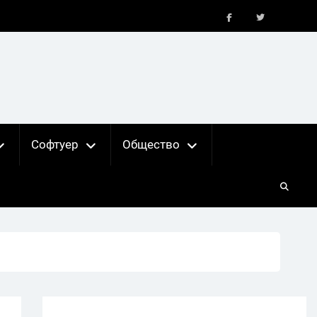
FB
X
Софтуер
Общество