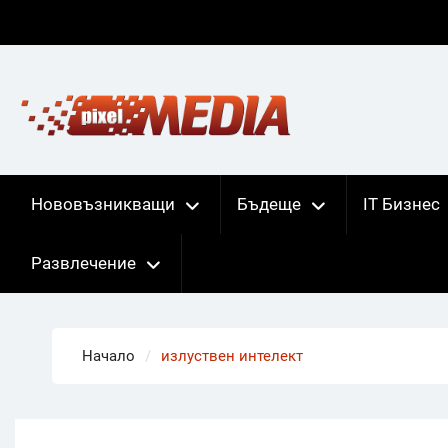
Skip
to
content
Нововъзникващи
Бъдеще
IT Бизнес
Развлечение
Начало
излуствен интелект