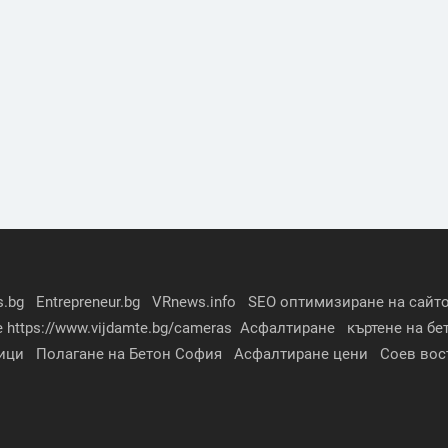
s.bg
Entrepreneur.bg
VRnews.info
SEO оптимизиране на сайто
е
https://www.vijdamte.bg/cameras
Асфалтиране
къртене на бе
ици
Полагане на Бетон София
Асфалтиране цени
Соев вос