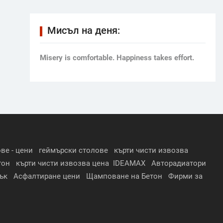
Мисъл на деня:
Мisery is comfortable. Happiness takes effort.
ве - цени
геймърски столове
кърти чисти извозва
тон
кърти чисти извозва цена
IDEAMAX
Авторадиатори
ък
Асфалтиране цени
Щамповане на Бетон
Фирми за