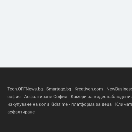
Tech.OFFNews.bg
Smartage.bg
Kreativen.com
NewBusines
софия
Асфалтиране София
Камери за видеонаблюдени
изкупуване на коли
Kidstime - платформа за деца
Климат
асфалтиране