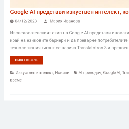
Google AI представи изкуствен интелект, к
04/12/2023
Мария Иванова
Изследователският екип на Google AI представи иновати
край на езиковите бариери и да превърне потребителите
технологичния гигант се нарича Translatotron 3 и предве
ВИЖ ПОВЕЧЕ
Изкуствен интелект
,
Новини
AI преводач
,
Google AI
,
Tra
време