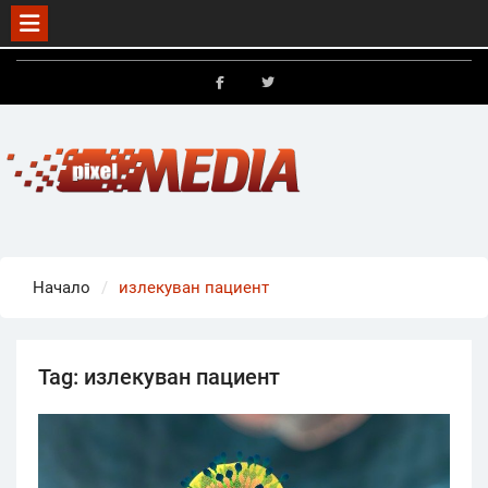
Skip
to
FB
X
content
Начало
излекуван пациент
Tag:
излекуван пациент