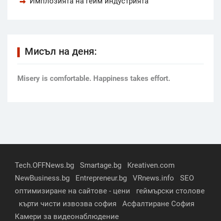
Имплозията на гейм индустрията
Мисъл на деня:
Мisery is comfortable. Happiness takes effort.
Tech.OFFNews.bg
Smartage.bg
Kreativen.com
NewBusiness.bg
Entrepreneur.bg
VRnews.info
SEO
оптимизиране на сайтове - цени
геймърски столове
кърти чисти извозва софия
Асфалтиране София
Камери за видеонаблюдение