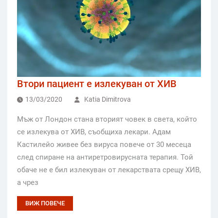
Втори пациент е излекуван от ХИВ
13/03/2020
Katia Dimitrova
Мъж от Лондон стана вторият човек в света, който
се излекува от ХИВ, съобщиха лекари. Адам
Кастилейо живее без вируса повече от 30 месеца
след спиране на антиретровирусната терапия. Той
обаче не е бил излекуван от лекарствата срещу ХИВ,
а чрез
ВИЖ ПОВЕЧЕ