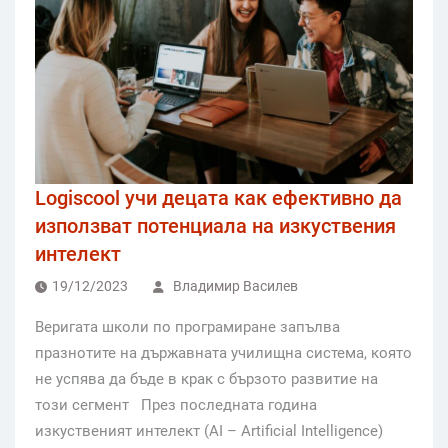
Logiscool учи децата как ефективно да
използват потенциала на изкуствения
интелект
19/12/2023
Владимир Василев
Веригата школи по програмиране запълва
празнотите на държавната училищна система, която
не успява да бъде в крак с бързото развитие на
този сегмент През последната година
изкуственият интелект (AI – Artificial Intelligence)