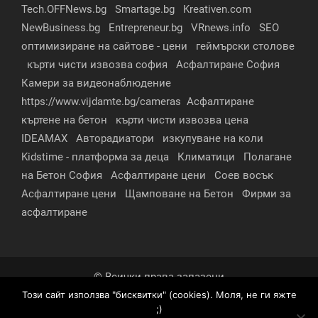
Tech.OFFNews.bg
Smartage.bg
Kreativen.com
NewBusiness.bg
Entrepreneur.bg
VRnews.info
SEO
оптимизиране на сайтове - цени
геймърски столове
кърти чисти извозва софия
Асфалтиране София
Камери за видеонаблюдение
https://www.vijdamte.bg/cameras
Асфалтиране
къртене на бетон
кърти чисти извозва цена
IDEAMAX
Авторадиатори
изкупуване на коли
Kidstime - платформа за деца
Климатици
Полагане
на Бетон София
Асфалтиране цени
Соев восък
Асфалтиране цени
Щамповане на Бетон
Фирми за
асфалтиране
© Всички права запазени
Този сайт използва "бисквитки" (cookies). Моля, не ги яжте
За нас
Контакти
Реклама
Партньори
;)