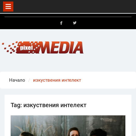
Skip
to
FB
X
content
Начало
изкуствения интелект
Tag:
изкуствения интелект