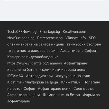
Tech.OFFNews.bg
Smartage.bg
Kreativen.com
NewBusiness.bg
Entrepreneur.bg
VRnews.info
SEO
оптимизиране на сайтове - цени
геймърски столове
кърти чисти извозва софия
Асфалтиране София
Камери за видеонаблюдение
https://www.vijdamte.bg/cameras
Асфалтиране
къртене на бетон
кърти чисти извозва цена
IDEAMAX
Авторадиатори
изкупуване на коли
Kidstime - платформа за деца
Климатици
Полагане
на Бетон София
Асфалтиране цени
Соев восък
Асфалтиране цени
Щамповане на Бетон
Фирми за
асфалтиране