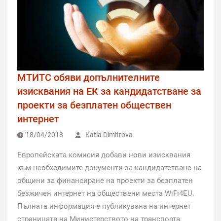
МТИТС обяви допълнителните
изисквания на ЕК за кандидатстване за
проекти за безплатен обществен
интернет
18/04/2018
Katia Dimitrova
Европейската комисия добави нови изисквания
към необходимите документи за кандидатстване на
общини за финансиране на проекти за безплатен
безжичен интернет на обществени места WiFi4EU.
Пълната информация е публикувана на интернет
страницата на Министерството на транспорта,