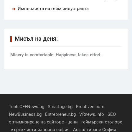
Имплозията на гейм индустрията
Мисъл на деня:
Мisery is comfortable. Happiness takes effort.
Tech.OFFNews.bg
Smartage.bg
Kreativen.com
NewBusiness.bg
Entrepreneur.bg
VRnews.info
SEO
оптимизиране на сайтове - цени
геймърски столове
кърти чисти извозва софия
Асфалтиране София