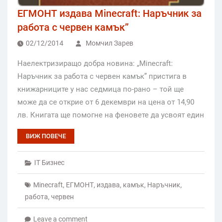
ЕГМОНТ издава Minecraft: Наръчник за
работа с червен камък”
02/12/2014
Момчил Зарев
Наелектризиращо добра новина: „Minecraft:
Наръчник за работа с червен камък” пристига в
книжарниците у нас седмица по-рано – той ще
може да се открие от 6 декември на цена от 14,90
лв. Книгата ще помогне на феновете да усвоят един
ВИЖ ПОВЕЧЕ
IT Бизнес
Minecraft
,
ЕГМОНТ
,
издава
,
камък
,
Наръчник
,
работа
,
червен
Leave a comment