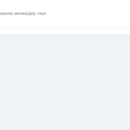
нирани
,
милиардер
,
парк