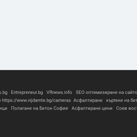
s.bg
Entrepreneur.bg
VRnews.info
SEO оптимизиране на сайто
е
https://www.vijdamte.bg/cameras
Асфалтиране
къртене на бе
ици
Полагане на Бетон София
Асфалтиране цени
Соев вос