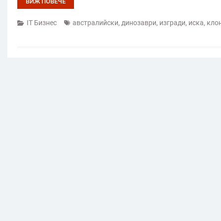
ВИЖ ПОВЕЧЕ
IT Бизнес
австралийски
,
динозаври
,
изгради
,
иска
,
кло