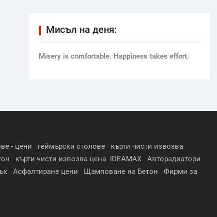
Мисъл на деня:
Мisery is comfortable. Happiness takes effort.
ве - цени
геймърски столове
кърти чисти извозва
тон
кърти чисти извозва цена
IDEAMAX
Авторадиатори
ък
Асфалтиране цени
Щамповане на Бетон
Фирми за