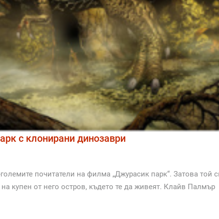
арк с клонирани динозаври
големите почитатели на филма „Джурасик парк“. Затова той с
 на купен от него остров, където те да живеят. Клайв Палмър