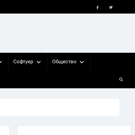
FB
X
Софтуер
Общество