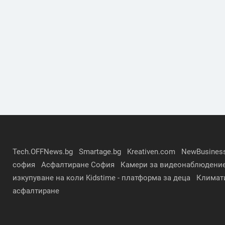
Tech.OFFNews.bg
Smartage.bg
Kreativen.com
NewBusines
софия
Асфалтиране София
Камери за видеонаблюдени
изкупуване на коли
Kidstime - платформа за деца
Климат
асфалтиране