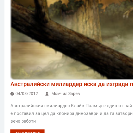
Австралийски милиардер иска да изгради п
04/08/2012
Момчил Зарев
Австралийският милиардер Клайв Палмър е един от най-
е поставил за цел да клонира динозаври и да ги затвори
вече работи