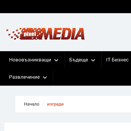
Skip
to
content
Нововъзникващи
Бъдеще
IT Бизнес
Развлечение
Начало
изгради