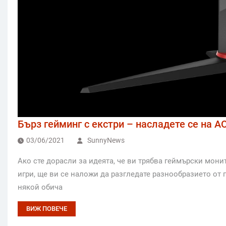
Бърз гейминг с екстри – насладете се на 
03/06/2021
SunnyNews
Ако сте дорасли за идеята, че ви трябва геймърски мони
игри, ще ви се наложи да разгледате разнообразието от
някой обича
ВИЖ ПОВЕЧЕ