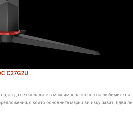
AOC C27G2U
тор, за да се насладите в максимална степен на любимите си
 предложения, с които основните марки ви изкушават. Едва ли