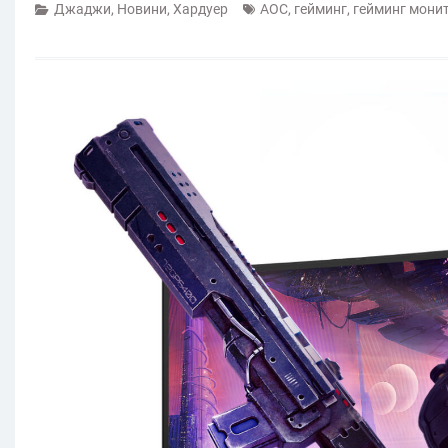
Джаджи
,
Новини
,
Хардуер
AOC
,
гейминг
,
гейминг мони