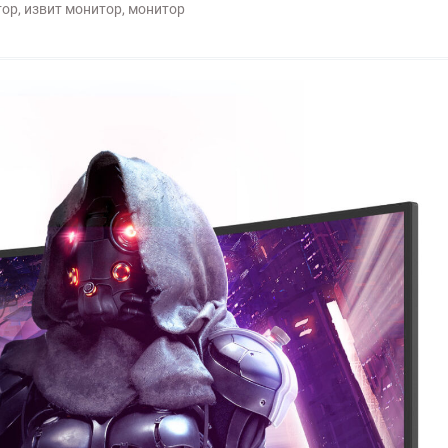
тор
,
извит монитор
,
монитор