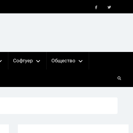
FB
X
Софтуер
Общество