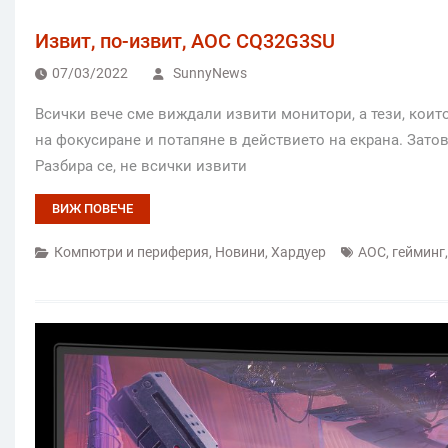
Извит, по-извит, AOC CQ32G3SU
07/03/2022
SunnyNews
Всички вече сме виждали извити монитори, а тези, които
на фокусиране и потапяне в действието на екрана. Затов
Разбира се, не всички извити
ВИЖ ПОВЕЧЕ
Компютри и периферия
,
Новини
,
Хардуер
AOC
,
гейминг