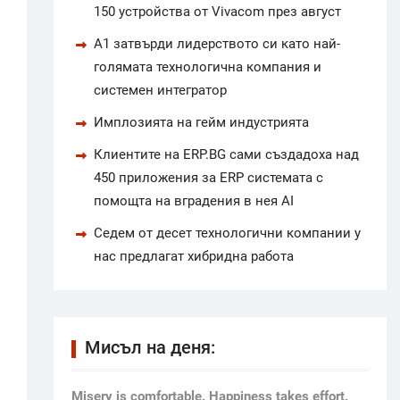
150 устройства от Vivacom през август
А1 затвърди лидерството си като най-
голямата технологична компания и
системен интегратор
Имплозията на гейм индустрията
Клиентите на ERP.BG сами създадоха над
450 приложения за ERP системата с
помощта на вградения в нея AI
Седем от десет технологични компании у
нас предлагат хибридна работа
Мисъл на деня:
Мisery is comfortable. Happiness takes effort.