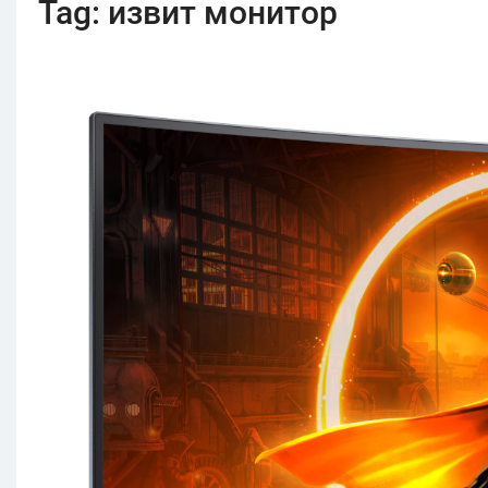
Tag:
извит монитор