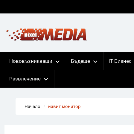
Skip
to
content
Нововъзникващи
Бъдеще
IT Бизнес
Развлечение
Начало
извит монитор