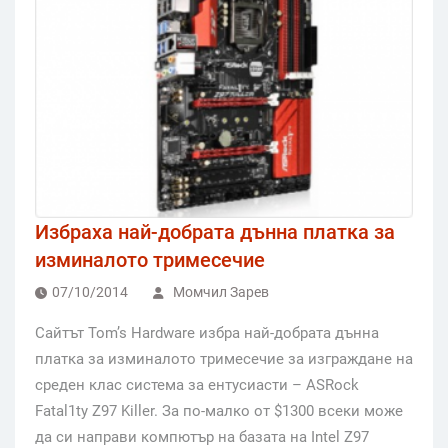
Избраха най-добрата дънна платка за
изминалото тримесечие
07/10/2014
Момчил Зарев
Сайтът Tom’s Hardware избра най-добрата дънна
платка за изминалото тримесечие за изграждане на
среден клас система за ентусиасти – ASRock
Fatal1ty Z97 Killer. За по-малко от $1300 всеки може
да си направи компютър на базата на Intel Z97