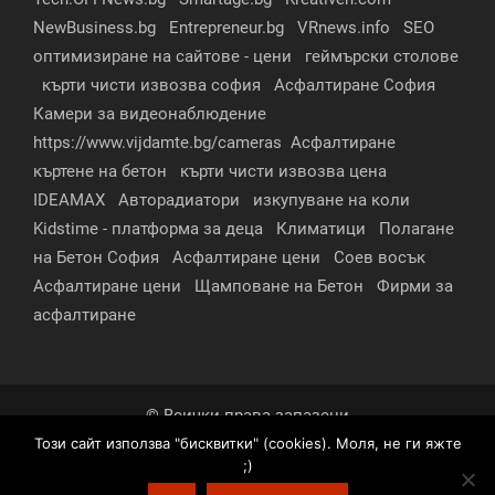
NewBusiness.bg
Entrepreneur.bg
VRnews.info
SEO
оптимизиране на сайтове - цени
геймърски столове
кърти чисти извозва софия
Асфалтиране София
Камери за видеонаблюдение
https://www.vijdamte.bg/cameras
Асфалтиране
къртене на бетон
кърти чисти извозва цена
IDEAMAX
Авторадиатори
изкупуване на коли
Kidstime - платформа за деца
Климатици
Полагане
на Бетон София
Асфалтиране цени
Соев восък
Асфалтиране цени
Щамповане на Бетон
Фирми за
асфалтиране
© Всички права запазени
Този сайт използва "бисквитки" (cookies). Моля, не ги яжте
За нас
Контакти
Реклама
Партньори
;)
Условия за поверителност