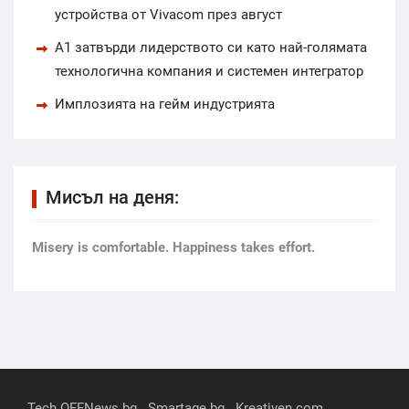
устройства от Vivacom през август
А1 затвърди лидерството си като най-голямата
технологична компания и системен интегратор
Имплозията на гейм индустрията
Мисъл на деня:
Мisery is comfortable. Happiness takes effort.
Tech.OFFNews.bg
Smartage.bg
Kreativen.com