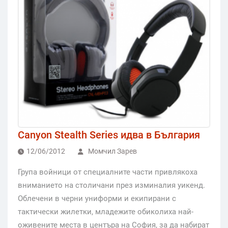
Canyon Stealth Series идва в България
12/06/2012
Момчил Зарев
Група войници от специалните части привлякоха
вниманието на столичани през изминалия уикенд.
Облечени в черни униформи и екипирани с
тактически жилетки, младежите обиколиха най-
оживените места в центъра на София, за да набират