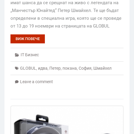
имат шанса да се срещнат на живо с легендата на
„Манчестър Юнайтед“ Петер Шмайхел. Те ще бъдат
определени в специална игра, която ще се проведе
от 13 до 19 ноември на страницата на GLOBUL
ВИЖ ПОВЕЧЕ
IT Бизнес
GLOBUL
,
идва
,
Петер
,
покана
,
София
,
Шмайхел
Leave a comment