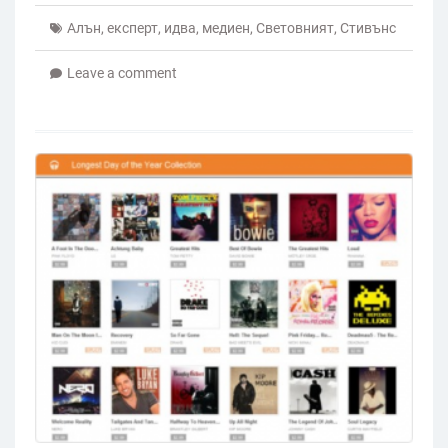
Алън
,
експерт
,
идва
,
медиен
,
Световният
,
Стивънс
Leave a comment