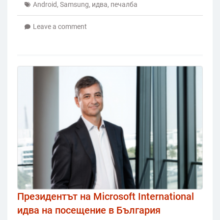
Android
,
Samsung
,
идва
,
печалба
Leave a comment
Президентът на Microsoft International
идва на посещение в България