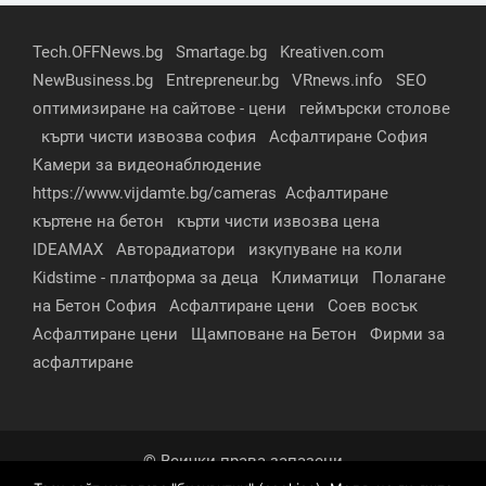
Tech.OFFNews.bg
Smartage.bg
Kreativen.com
NewBusiness.bg
Entrepreneur.bg
VRnews.info
SEO
оптимизиране на сайтове - цени
геймърски столове
кърти чисти извозва софия
Асфалтиране София
Камери за видеонаблюдение
https://www.vijdamte.bg/cameras
Асфалтиране
къртене на бетон
кърти чисти извозва цена
IDEAMAX
Авторадиатори
изкупуване на коли
Kidstime - платформа за деца
Климатици
Полагане
на Бетон София
Асфалтиране цени
Соев восък
Асфалтиране цени
Щамповане на Бетон
Фирми за
асфалтиране
© Всички права запазени