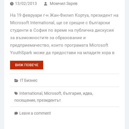
13/02/2013
Момчил Зарев
На 19 февруари г-н Жан-Филип Кортуа, президент на
Microsoft International, ще се срещне с български
студенти в София по време на публична дискусия
за възможностите за образование и
предприемачество, които програмата Microsoft
YouthSpark може да предостави на младите хора в
ВИЖ ПОВЕЧЕ
IT Бизнес
International
,
Microsoft
,
българия
,
идва
,
посещение
,
президентът
Leave a comment