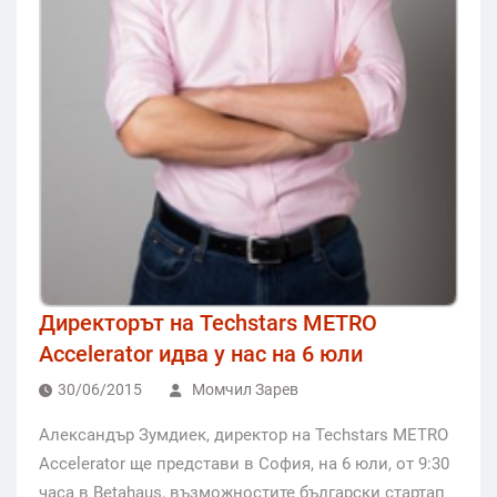
Директорът на Techstars METRO
Accelerator идва у нас на 6 юли
30/06/2015
Момчил Зарев
Александър Зумдиек, директор на Techstars METRO
Accelerator ще представи в София, на 6 юли, от 9:30
часа в Betahaus, възможностите български стартап