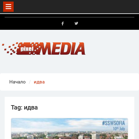
Skip
to
FB
X
content
Начало
идва
Tag:
идва