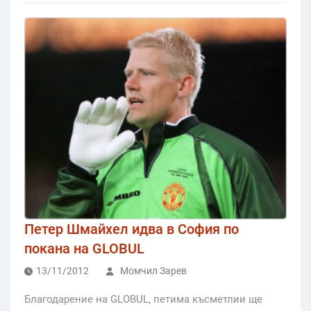
Петер Шмайхел идва в София по
покана на GLOBUL
13/11/2012
Момчил Зарев
Благодарение на GLOBUL, петима късметлии ще