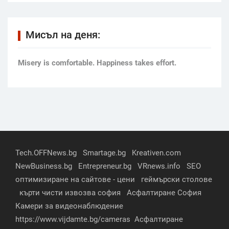
Мисъл на деня:
Мisery is comfortable. Happiness takes effort.
Tech.OFFNews.bg
Smartage.bg
Kreativen.com
NewBusiness.bg
Entrepreneur.bg
VRnews.info
SEO
оптимизиране на сайтове - цени
геймърски столове
кърти чисти извозва софия
Асфалтиране София
Камери за видеонаблюдение
https://www.vijdamte.bg/cameras
Асфалтиране