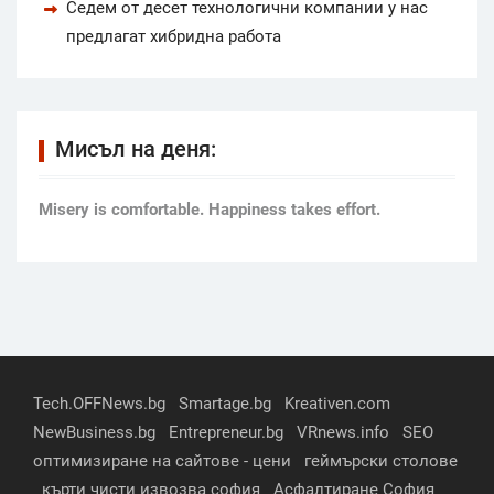
Седем от десет технологични компании у нас
предлагат хибридна работа
Мисъл на деня:
Мisery is comfortable. Happiness takes effort.
Tech.OFFNews.bg
Smartage.bg
Kreativen.com
NewBusiness.bg
Entrepreneur.bg
VRnews.info
SEO
оптимизиране на сайтове - цени
геймърски столове
кърти чисти извозва софия
Асфалтиране София