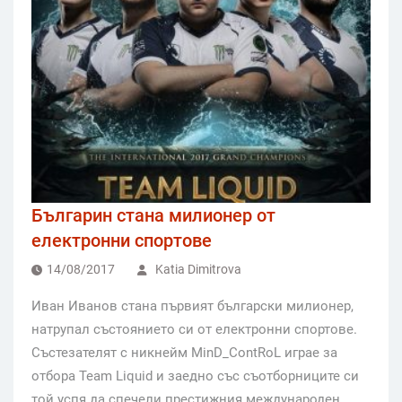
Българин стана милионер от
електронни спортове
14/08/2017
Katia Dimitrova
Иван Иванов стана първият български милионер,
натрупал състоянието си от електронни спортове.
Състезателят с никнейм MinD_ContRoL играе за
отбора Team Liquid и заедно със съотборниците си
той успя да спечели престижния международен