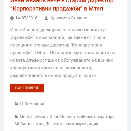
Иван Иванов вече е старши директор
“Корпоративни продажби” в Мтел
14/07/2016
Красимир Стоянов
Иван Иванов, доскорошен старши мениджър
„Продажби“ в компанията, ще заеме от 1 юли
позицията старши директор “Корпоративни
продажби” в Мтел. Основните му отговорности на
новата длъжност ще са обслужването на всички
корпоративни клиенти на компанията,
разработването на нови продукти, които
ВИЖ ПОВЕЧЕ
IT Компании
Mobile
,
telecom
,
Иван Иванов
,
мобилен оператори
,
Мобилтел
,
мтел
,
Телеком
,
телекомуникации