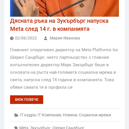
Дясната ръка на Зукърбърг напуска
Meta след 14 г. в компанията
02/06/2022
Мария Иванова
Главният оперативен директор на Meta Platforms Inc
Шерил Сандбърг, чието партньорство с главния
изпълнителен директор Марк Закърбърг беше в
основата на ръста най-голямата социална мрежа в
света, напуска след 14 години в компанията. Това
обяви самата тя в профила си
ВИЖ ПОВЕЧЕ
IT кадри
,
IT Компании
,
Новини
,
Социални мрежи
Meta
,
Зукърбърг
,
Шерил Сандбърг