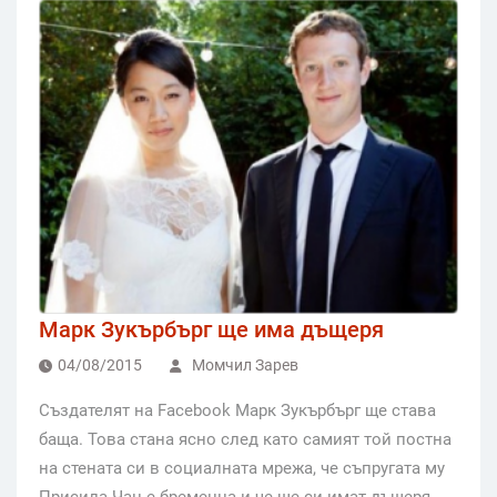
Марк Зукърбърг ще има дъщеря
04/08/2015
Момчил Зарев
Създателят на Facebook Марк Зукърбърг ще става
баща. Това стана ясно след като самият той постна
на стената си в социалната мрежа, че съпругата му
Присила Чан е бременна и че ще си имат дъщеря.