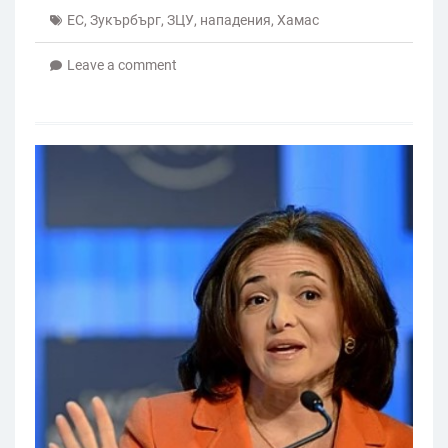
ЕС
,
Зукърбърг
,
ЗЦУ
,
нападения
,
Хамас
Leave a comment