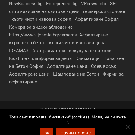
NewBusiness.bg
Entrepreneur.bg
VRnews.info
SEO
оптимизиране на сайтове - цени
геймърски столове
кърти чисти извозва софия
Асфалтиране София
Камери за видеонаблюдение
https://www.vijdamte.bg/cameras
Асфалтиране
къртене на бетон
кърти чисти извозва цена
IDEAMAX
Авторадиатори
изкупуване на коли
Kidstime - платформа за деца
Климатици
Полагане
на Бетон София
Асфалтиране цени
Соев восък
Асфалтиране цени
Щамповане на Бетон
Фирми за
асфалтиране
© Всички права запазени
Този сайт използва "бисквитки" (cookies). Моля, не ги яжте
За нас
Контакти
Реклама
Партньори
;)
Условия за поверителност
ок
Научи повече