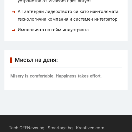
устройства от Vivacom през август
А1 затвърди лидерството си като най-голямата
технологична компания и системен интегратор
Имплозията на гейм индустрията
Мисъл на деня:
Мisery is comfortable. Happiness takes effort.
Tech.OFFNews.bg
Smartage.bg
Kreativen.com