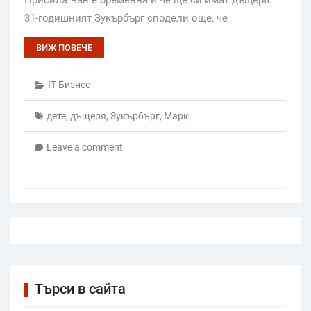
31-годишният Зукърбърг сподели още, че
ВИЖ ПОВЕЧЕ
IT Бизнес
дете
,
дъщеря
,
Зукърбърг
,
Марк
Leave a comment
Търси в сайта