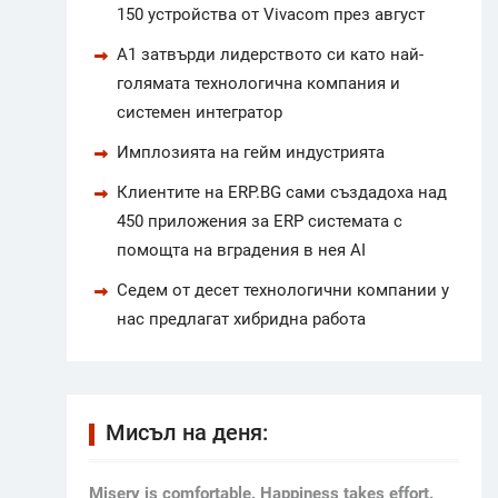
150 устройства от Vivacom през август
А1 затвърди лидерството си като най-
голямата технологична компания и
системен интегратор
Имплозията на гейм индустрията
Клиентите на ERP.BG сами създадоха над
450 приложения за ERP системата с
помощта на вградения в нея AI
Седем от десет технологични компании у
нас предлагат хибридна работа
Мисъл на деня:
Мisery is comfortable. Happiness takes effort.