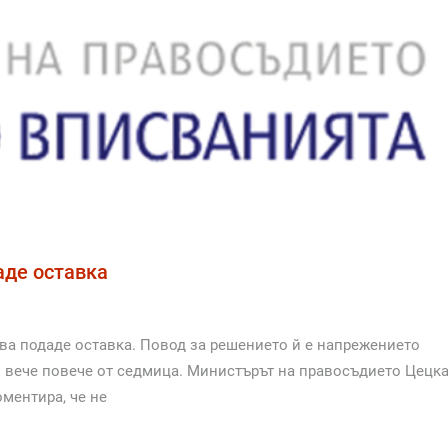
аде оставка
а подаде оставка. Повод за решението й е напрежението
о вече повече от седмица. Министърът на правосъдието Цецк
ментира, че не