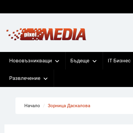
Skip
to
content
Нововъзникващи
Бъдеще
IT Бизнес
Развлечение
Начало
Зорница Даскалова