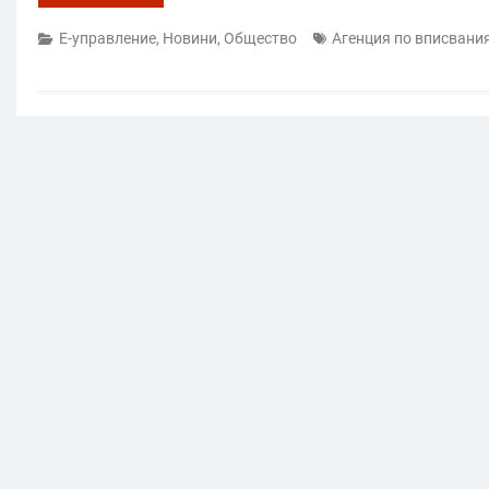
Е-управление
,
Новини
,
Общество
Агенция по вписвани