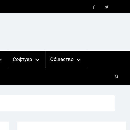
FB
X
Софтуер
Общество