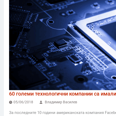
60 големи технологични компании са имали
05/06/2018
Владимир Василев
За последните 10 години американската компания Face