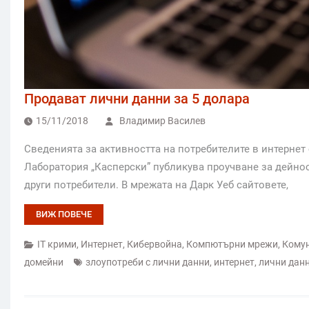
Продават лични данни за 5 долара
15/11/2018
Владимир Василев
Сведенията за активността на потребителите в интернет 
Лаборатория „Касперски” публикува проучване за дейнос
други потребители. В мрежата на Дарк Уеб сайтовете,
ВИЖ ПОВЕЧЕ
IT крими
,
Интернет
,
Кибервойна
,
Компютърни мрежи
,
Кому
домейни
злоупотреби с лични данни
,
интернет
,
лични дан