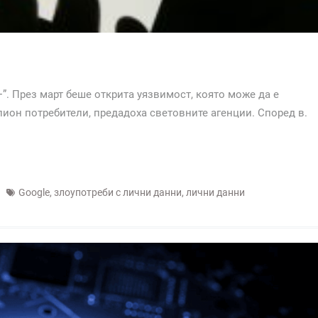
+”. През март беше открита уязвимост, която може да е
ион потребители, предадоха световните агенции. Според в.
Google
,
злоупотреби с лични данни
,
лични данни