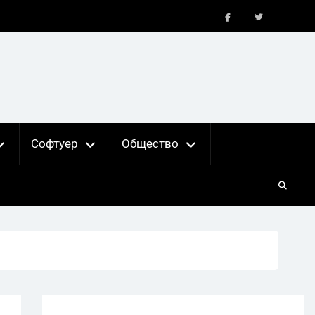
FB
X
Софтуер
Общество