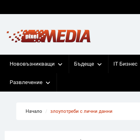
Skip
to
content
Нововъзникващи
Бъдеще
IT Бизнес
Развлечение
Начало
злоупотреби с лични данни