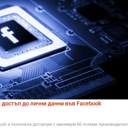
 достъп до лични данни във Facebook
book е сключила договори с минимум 60 големи производител