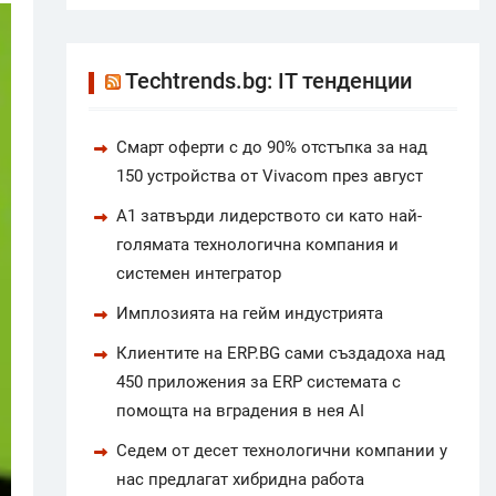
Techtrends.bg: IT тенденции
Смарт оферти с до 90% отстъпка за над
150 устройства от Vivacom през август
А1 затвърди лидерството си като най-
голямата технологична компания и
системен интегратор
Имплозията на гейм индустрията
Клиентите на ERP.BG сами създадоха над
450 приложения за ERP системата с
помощта на вградения в нея AI
Седем от десет технологични компании у
нас предлагат хибридна работа