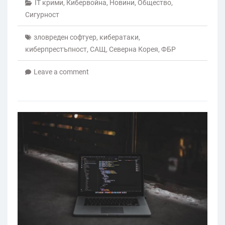
IT крими
,
Кибервойна
,
Новини
,
Общество
,
Сигурност
зловреден софтуер
,
кибератаки
,
киберпрестъпност
,
САЩ
,
Северна Корея
,
ФБР
Leave a comment