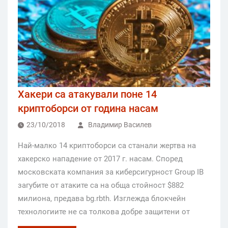
Хакери са атакували поне 14
криптоборси от година насам
23/10/2018
Владимир Василев
Най-малко 14 криптоборси са станали жертва на
хакерско нападение от 2017 г. насам. Според
московската компания за киберсигурност Group IB
загубите от атаките са на обща стойност $882
милиона, предава bg.rbth. Изглежда блокчейн
технологиите не са толкова добре защитени от