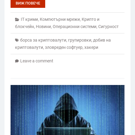
ВИЖ ПОВЕЧЕ
IT крими
,
Компютърни мрежи
,
Крипто и
блокчейн
,
Новини
,
Операционни системи
,
Сигурност
борса за криптовалути
,
групировки
,
добив на
криптовалути
,
зловреден софтуер
,
хакери
Leave a comment