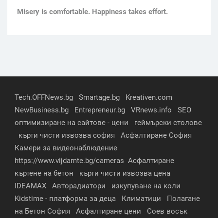
Мisery is comfortable. Happiness takes effort.
Tech.OFFNews.bg
Smartage.bg
Kreativen.com
NewBusiness.bg
Entrepreneur.bg
VRnews.info
SEO
оптимизиране на сайтове - цени
геймърски столове
кърти чисти извозва софия
Асфалтиране София
Камери за видеонаблюдение
https://www.vijdamte.bg/cameras
Асфалтиране
къртене на бетон
кърти чисти извозва цена
IDEAMAX
Авторадиатори
изкупуване на коли
Kidstime - платформа за деца
Климатици
Полагане
на Бетон София
Асфалтиране цени
Соев восък