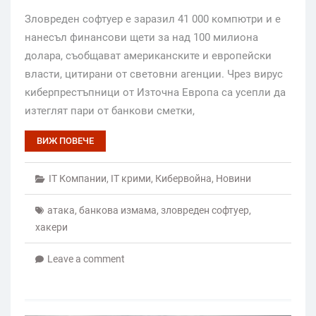
Зловреден софтуер е заразил 41 000 компютри и е
нанесъл финансови щети за над 100 милиона
долара, съобщaват американските и европейски
власти, цитирани от световни агенции. Чрез вирус
киберпрестъпници от Източна Европа са усепли да
изтеглят пари от банкови сметки,
ВИЖ ПОВЕЧЕ
IT Компании
,
IT крими
,
Кибервойна
,
Новини
атака
,
банкова измама
,
зловреден софтуер
,
хакери
Leave a comment