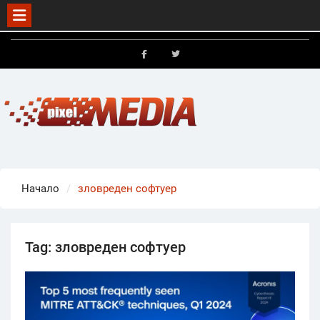
Skip
to
FB
X
content
Начало
зловреден софтуер
Tag:
зловреден софтуер