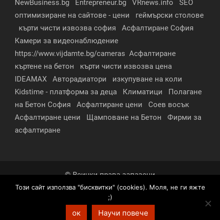
NewBusiness.bg
Entrepreneur.bg
VRnews.info
SEO
оптимизиране на сайтове - цени
геймърски столове
кърти чисти извозва софия
Асфалтиране София
Камери за видеонаблюдение
https://www.vijdamte.bg/cameras
Асфалтиране
къртене на бетон
кърти чисти извозва цена
IDEAMAX
Авторадиатори
изкупуване на коли
Kidstime - платформа за деца
Климатици
Полагане
на Бетон София
Асфалтиране цени
Соев восък
Асфалтиране цени
Щамповане на Бетон
Фирми за
асфалтиране
© Всички права запазени
Този сайт използва "бисквитки" (cookies). Моля, не ги яжте
За нас
Контакти
Реклама
Партньори
;)
Условия за поверителност
ок
Научи повече