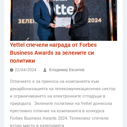
Yettel спечели награда от Forbes
Business Awards за зелените си
политики
22/04/2024
Владимир Василев
Отличието е за приноса на компанията към
декарбонизацията на телекомуникационния сектор
и ограничаването на електронните отпадъци в
природата Зелените политики на Yettel донесоха
престижно отличие на компанията в конкурса
Forbes Business Awards 2024. Телекомът спечели
второ място в категорията