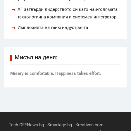
А1 затвърди лидерството си като най-голямата
технологична компания и системен интегратор
Имплозията на гейм индустрията
Мисъл на деня:
Мisery is comfortable. Happiness takes effort.
Tech.OFFNews.bg
Smartage.bg
Kreativen.com