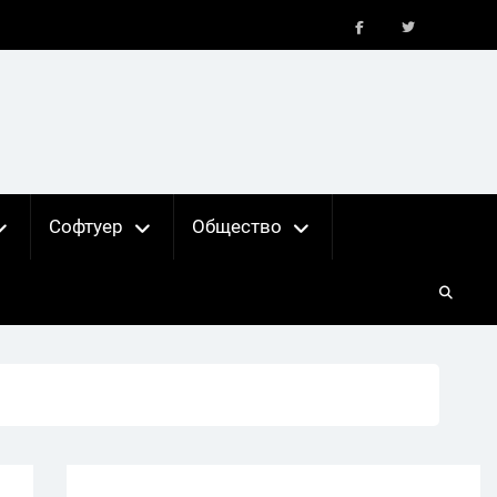
FB
X
Софтуер
Общество