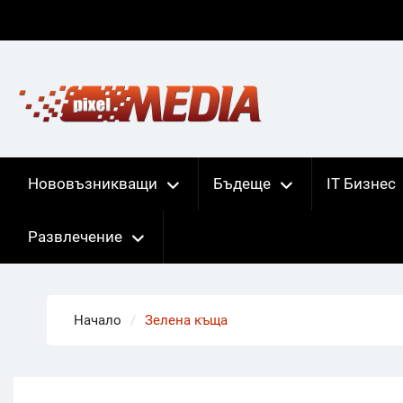
Skip
to
content
Нововъзникващи
Бъдеще
IT Бизнес
Развлечение
Начало
Зелена къща