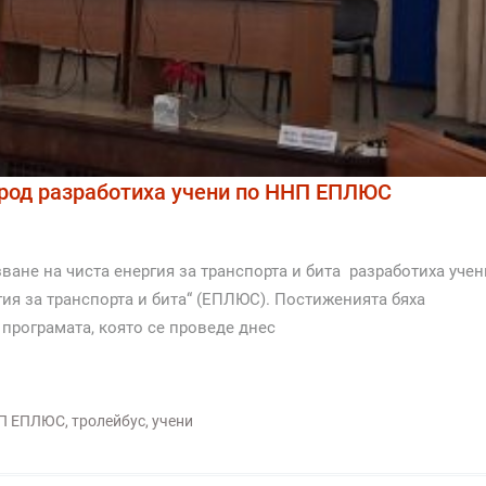
ород разработиха учени по ННП ЕПЛЮС
ане на чиста енергия за транспорта и бита разработиха учен
ия за транспорта и бита“ (ЕПЛЮС). Постиженията бяха
рограмата, която се проведе днес
П ЕПЛЮС
,
тролейбус
,
учени