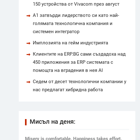
150 устройства от Vivacom през август
А1 затвърди лидерството си като най-
голямата технологична компания и
системен интегратор
Имплозията на гейм индустрията
Клиентите на ERP.BG сами създадоха над
450 приложения за ERP системата с
помощта на вградения в нея AI
Седем от десет технологични компании у
нас предлагат хибридна работа
Мисъл на деня:
Мisery is comfortable. Happiness takes effort.