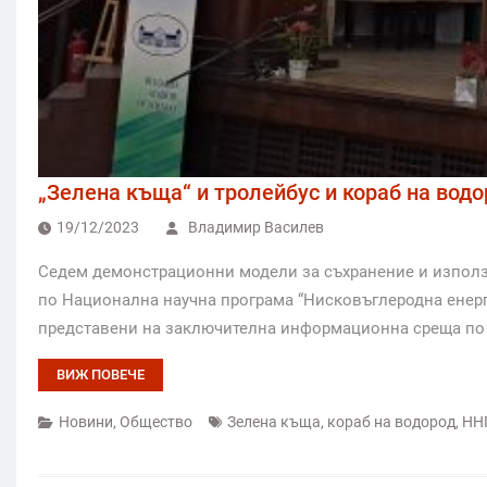
„Зелена къща“ и тролейбус и кораб на вод
19/12/2023
Владимир Василев
Седем демонстрационни модели за съхранение и използв
по Национална научна програма “Нисковъглеродна енерг
представени на заключителна информационна среща по п
ВИЖ ПОВЕЧЕ
Новини
,
Общество
Зелена къща
,
кораб на водород
,
НН