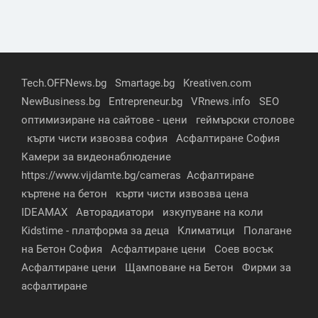
Tech.OFFNews.bg
Smartage.bg
Kreativen.com
NewBusiness.bg
Entrepreneur.bg
VRnews.info
SEO
оптимизиране на сайтове - цени
геймърски столове
кърти чисти извозва софия
Асфалтиране София
Камери за видеонаблюдение
https://www.vijdamte.bg/cameras
Асфалтиране
къртене на бетон
кърти чисти извозва цена
IDEAMAX
Авторадиатори
изкупуване на коли
Kidstime - платформа за деца
Климатици
Полагане
на Бетон София
Асфалтиране цени
Соев восък
Асфалтиране цени
Щамповане на Бетон
Фирми за
асфалтиране