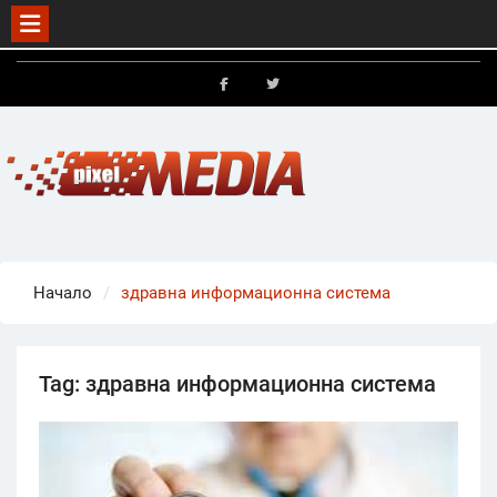
Skip
to
FB
X
content
Начало
здравна информационна система
Tag:
здравна информационна система