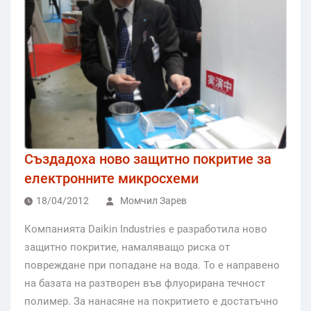
Създадоха ново защитно покритие за
електронните микросхеми
18/04/2012
Момчил Зарев
Компанията Daikin Industries е разработила ново
защитно покритие, намаляващо риска от
повреждане при попадане на вода. То е направено
на базата на разтворен във флуорирана течност
полимер. За нанасяне на покритието е достатъчно