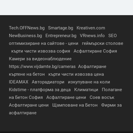
Tech.OFFNews.bg
Smartage.bg
Kreativen.com
NewBusiness.bg
Entrepreneur.bg
VRnews.info
SEO
оптимизиране на сайтове - цени
геймърски столове
кърти чисти извозва софия
Асфалтиране София
Камери за видеонаблюдение
https://www.vijdamte.bg/cameras
Асфалтиране
къртене на бетон
кърти чисти извозва цена
IDEAMAX
Авторадиатори
изкупуване на коли
Kidstime - платформа за деца
Климатици
Полагане
на Бетон София
Асфалтиране цени
Соев восък
Асфалтиране цени
Щамповане на Бетон
Фирми за
асфалтиране