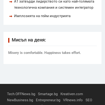
А1 затвърди лидерството си като най-голямата
технологична компания и системен интегратор
Имплозията на гейм индустрията
Мисъл на деня:
Мisery is comfortable. Happiness takes effort.
Tech.OFFNews.bg
Smartage.bg
Kreativen.com
NewBusiness.bg
Entrepreneur.bg
VRnews.info
SEO