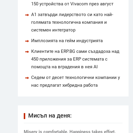
150 устройства от Vivacom през август
А1 затвърди лидерството си като най-
голямата технологична компания и
системен интегратор
Имплозията на гейм индустрията
Клиентите на ERP.BG сами създадоха над
450 приложения за ERP системата с
помощта на вградения в нея AI
Седем от десет технологични компании у
нас предлагат хибридна работа
Мисъл на деня:
Мisery is comfortable. Happiness takes effort.