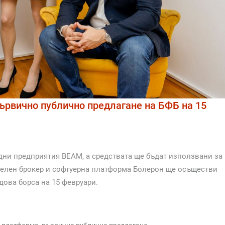
ървично публично предлагане на БФБ на 15
едни предприятия BEAM, а средствата ще бъдат използвани за
телен брокер и софтуерна платформа Болерон ще осъществи
дова борса на 15 февруари.