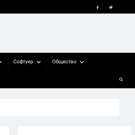
FB
X
Софтуер
Общество