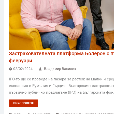
Застрахователната платформа Болерон с п
февруари
02/02/2024
Владимир Василев
IPO-то ще се проведе на пазара за растеж на малки и ср
експанзия в Румъния и Гърция Българският застрахова
първично публично предлагане (IPO) на Българската фон
ВИЖ ПОВЕЧЕ