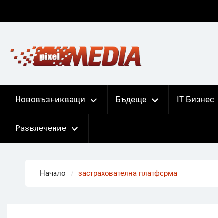
Skip
to
content
Нововъзникващи
Бъдеще
IT Бизнес
Развлечение
Начало
застрахователна платформа