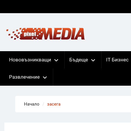
Skip
to
content
Нововъзникващи
Бъдеще
IT Бизнес
Развлечение
Начало
засега