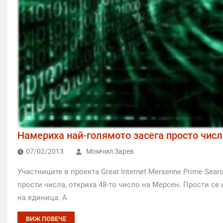
Намериха най-голямото засега просто числ
07/02/2013
Момчил Зарев
Участниците в проекта Great Internet Mersenne Prime Sea
прости числа, откриха 48-то число на Мерсен. Прости се 
на единица. А
ВИЖ ПОВЕЧЕ