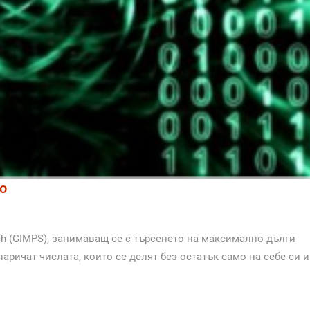
о
rch (GIMPS), занимаващ се с търсенето на максимално дълги
наричат числата, които се делят без остатък само на себе си и