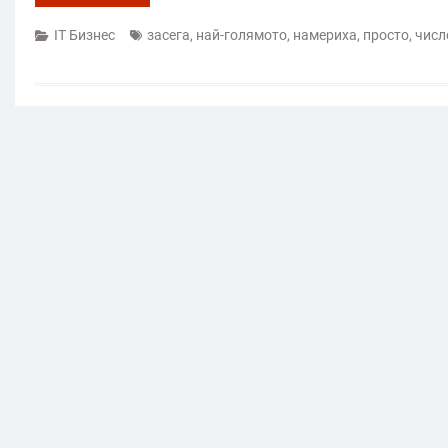
IT Бизнес
засега
,
най-голямото
,
намериха
,
просто
,
числ