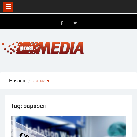
Skip
to
FB
X
content
Начало
заразен
Tag:
заразен