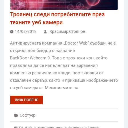
Троянец следи потребителите през
техните уеб камери
14/02/2012
Красимир Стоянов
Антивирусната компания „Doctor Web” съобщи, че е
открила нов бекдор с название
BackDoor.Webcam.9. Това е троянски кон, който
позволява да се изпълняват на заразения
компютър различни команди, постъпващи от
отдалечен сървър, както и прихваща изображението
на уеб камерата. Механизмите на
ВИЖ ПОВЕЧЕ
Софтуер
Dr. Web
,
антивирус
,
вирус
,
заплаха
,
заразен
,