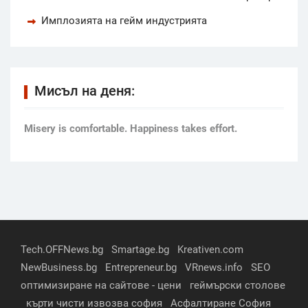
Имплозията на гейм индустрията
Мисъл на деня:
Мisery is comfortable. Happiness takes effort.
Tech.OFFNews.bg
Smartage.bg
Kreativen.com
NewBusiness.bg
Entrepreneur.bg
VRnews.info
SEO
оптимизиране на сайтове - цени
геймърски столове
кърти чисти извозва софия
Асфалтиране София