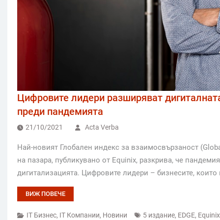
Цифровите лидери разширяват дигиталната
преди пандемията
21/10/2021
Acta Verba
Най-новият Глобален индекс за взаимосвързаност (Global 
на пазара, публикувано от Equinix, разкрива, че пандем
дигитализацията. Цифровите лидери – бизнесите, които 
ВИЖ ПОВЕЧЕ
IT Бизнес
,
IT Компании
,
Новини
5 издание
,
EDGE
,
Equinix