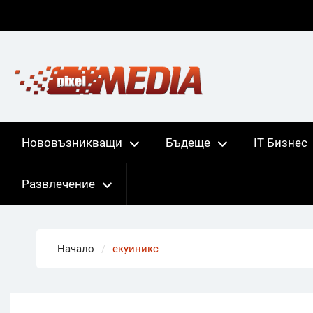
Skip
to
content
Нововъзникващи
Бъдеще
IT Бизнес
Развлечение
Начало
екуиникс