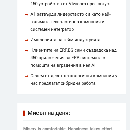
150 устройства от Vivacom през август
А1 затвърди лидерството си като най-
голямата технологична компания и
системен интегратор
Имплозията на гейм индустрията
Клиентите на ERP.BG сами създадоха над
450 приложения за ERP системата с
помощта на вградения в нея AI
Седем от десет технологични компании у
нас предлагат хибридна работа
Мисъл на деня:
Мisery is comfortable. Happiness takes effort.