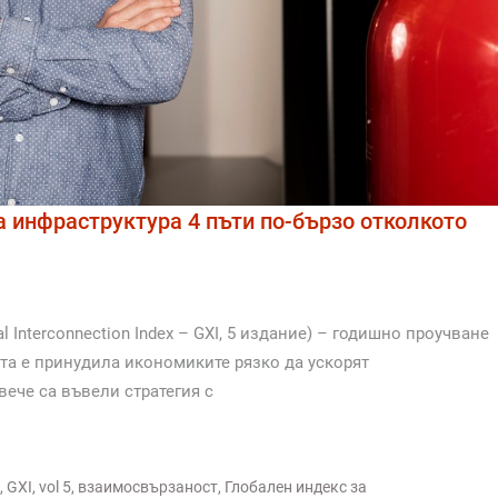
 инфраструктура 4 пъти по-бързо отколкото
Interconnection Index – GXI, 5 издание) – годишно проучване
ията е принудила икономиките рязко да ускорят
вече са въвели стратегия с
,
GXI
,
vol 5
,
взаимосвързаност
,
Глобален индекс за