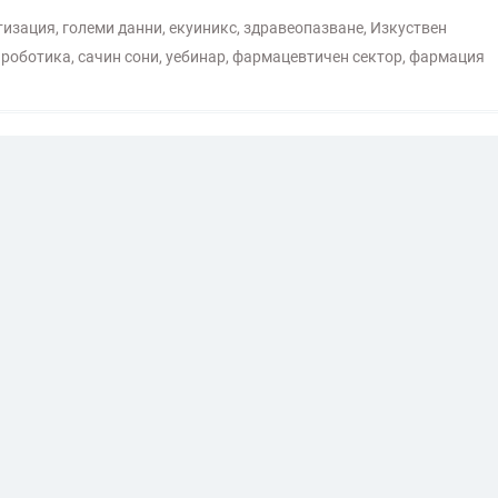
тизация
,
големи данни
,
екуиникс
,
здравеопазване
,
Изкуствен
,
роботика
,
сачин сони
,
уебинар
,
фармацевтичен сектор
,
фармация