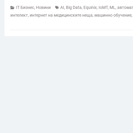
IT Бизнес
,
Новини
AI
,
Big Data
,
Equinix
,
IoMT
,
ML
,
автома
интелект
,
интернет на медицинските неща
,
машинно обучение