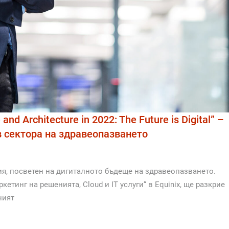
and Architecture in 2022: The Future is Digital” –
в сектора на здравеопазването
рия, посветен на дигиталното бъдеще на здравеопазването.
тинг на решенията, Cloud и IT услуги“ в Equinix, ще разкрие
ният