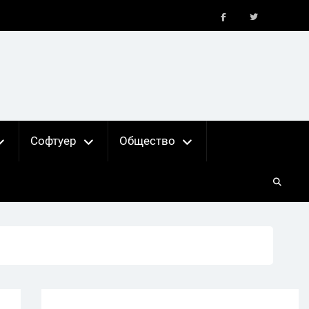
FB
X
Софтуер
Общество