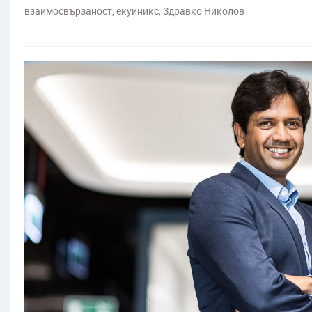
взаимосвързаност
,
екуиникс
,
Здравко Николов