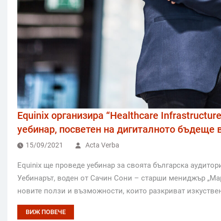
Equinix организира “Healthcare Infrastructure 
уебинар, посветен на дигиталното бъдеще 
15/09/2021
Acta Verba
Equinix ще проведе уебинар за своята българска аудито
Уебинарът, воден от Сачин Сони – старши мениджър „Марке
новите ползи и възможности, които разкриват изкустве
ВИЖ ПОВЕЧЕ