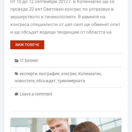
От 10 до 12 септември 2012 г. в Копенхаген ще се
проведе 22-ият Световен конгрес по ултразвук в
акушерството и гинекологията. В рамките на
конгреса специалисти от цял свят ще обменят опит
и ще обсъдят водещи тенденции от областта на
ВИЖ ПОВЕЧЕ
IT Бизнес
експерти
,
ехография
,
конгрес
,
Копенхаген
,
новостите
,
обсъждат
,
триизмерната
Leave a comment