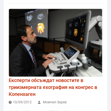
Експерти обсъждат новостите в
триизмерната ехография на конгрес в
Копенхаген
10/09/2012
Момчил Зарев