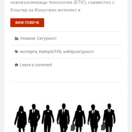
нововъзникващи технологии (ETIC), съвместно с
Клъстер за Изкуствен интелект и
ВИЖ ПОВЕЧЕ
Новини
,
Сигурност
експерти
,
КиберКЛУБ
,
киберсигурност
Leave a comment