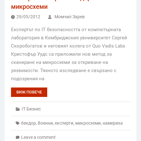
микросхеми
29/05/2012
Момчил Зарев
Експертът по IT безопасността от компютърната
лаборатория в Кембриджския увниверситет Сергей
Скоробогатов и неговият колега от Quo Vadis Labs
Кристофър Уудс са приложили нов метод за
сканиране на микросхеми за откриване на
уязвимости. Тяхното изследване е свързано с
подозрения на
ВИЖ ПОВЕЧЕ
IT Бизнес
бекдор
,
Военни
,
експерти
,
микросхеми
,
намериха
Leave a comment