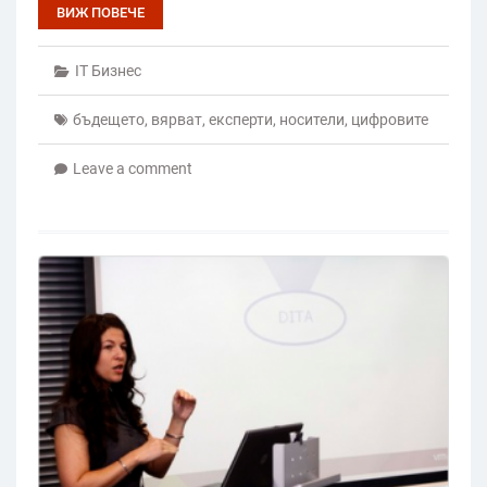
ВИЖ ПОВЕЧЕ
IT Бизнес
бъдещето
,
вярват
,
експерти
,
носители
,
цифровите
Leave a comment