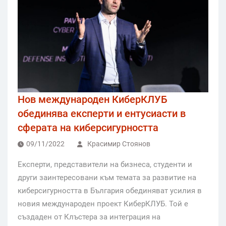
Нов международен КиберКЛУБ
обединява експерти и ентусиасти в
сферата на киберсигурността
09/11/2022
Красимир Стоянов
Експерти, представители на бизнеса, студенти и
други заинтересовани към темата за развитие на
киберсигурността в България обединяват усилия в
новия международен проект КиберКЛУБ. Той е
създаден от Клъстера за интеграция на