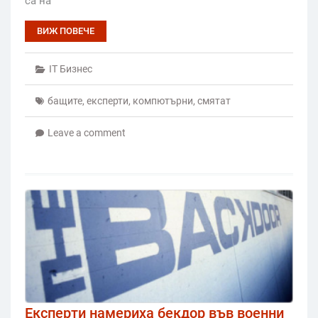
са на
ВИЖ ПОВЕЧЕ
IT Бизнес
бащите
,
експерти
,
компютърни
,
смятат
Leave a comment
Експерти намериха бекдор във военни