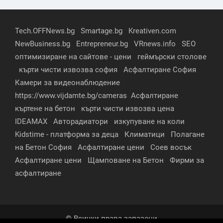
Tech.OFFNews.bg
Smartage.bg
Kreativen.com
NewBusiness.bg
Entrepreneur.bg
VRnews.info
SEO
оптимизиране на сайтове - цени
геймърски столове
кърти чисти извозва софия
Асфалтиране София
Камери за видеонаблюдение
https://www.vijdamte.bg/cameras
Асфалтиране
къртене на бетон
кърти чисти извозва цена
IDEAMAX
Авторадиатори
изкупуване на коли
Kidstime - платформа за деца
Климатици
Полагане
на Бетон София
Асфалтиране цени
Соев восък
Асфалтиране цени
Щамповане на Бетон
Фирми за
асфалтиране
© Всички права запазени