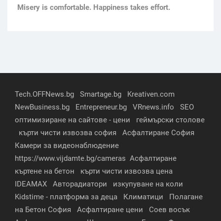
Мisery is comfortable. Happiness takes effort.
Tech.OFFNews.bg
Smartage.bg
Kreativen.com
NewBusiness.bg
Entrepreneur.bg
VRnews.info
SEO
оптимизиране на сайтове - цени
геймърски столове
кърти чисти извозва софия
Асфалтиране София
Камери за видеонаблюдение
https://www.vijdamte.bg/cameras
Асфалтиране
къртене на бетон
кърти чисти извозва цена
IDEAMAX
Авторадиатори
изкупуване на коли
Kidstime - платформа за деца
Климатици
Полагане
на Бетон София
Асфалтиране цени
Соев восък