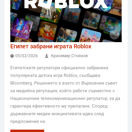
Египет забрани играта Roblox
05/02/2026
Красимир Стоянов
Египетските регулатори официално забраниха
популярната детска игра Roblox, съобщава
Bloomberg. Решението е взето от Върховния съвет
за медийна регулация, който работи съвместно с
Националния телекомуникационен регулатор, за да
гарантира ефективното му прилагане. Според
държавните медии инициативата идва след
предложение на