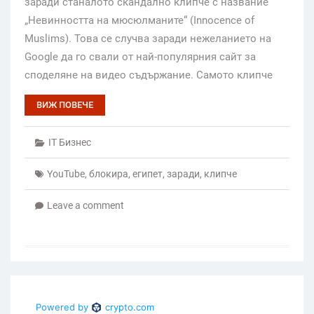
заради станалото скандално клипче с название
„Невинността на мюсюлманите“ (Innocence of
Muslims). Това се случва заради нежеланието на
Google да го свали от най-популярния сайт за
споделяне на видео съдържание. Самото клипче
ВИЖ ПОВЕЧЕ
IT Бизнес
YouTube
,
блокира
,
египет
,
заради
,
клипче
Leave a comment