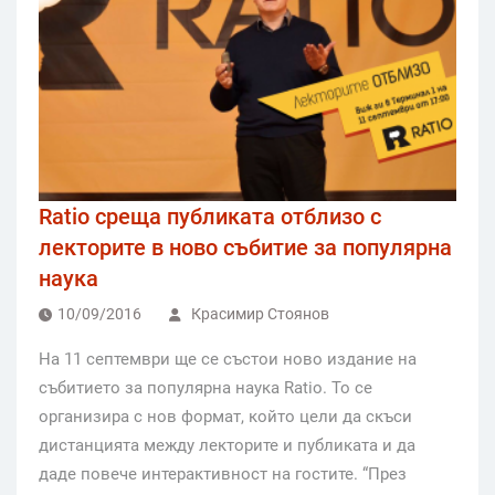
Ratio среща публиката отблизо с
лекторите в ново събитие за популярна
наука
10/09/2016
Красимир Стоянов
На 11 септември ще се състои ново издание на
събитието за популярна наука Ratio. То се
организира с нов формат, който цели да скъси
дистанцията между лекторите и публиката и да
даде повече интерактивност на гостите. “През