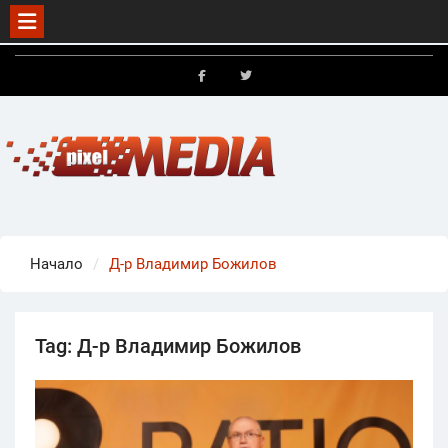
Skip
to
FB
X
content
Начало
Д-р Владимир Божилов
Tag:
Д-р Владимир Божилов