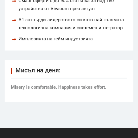
Смарт оферти с до 90% отстъпка за над 150
устройства от Vivacom през август
А1 затвърди лидерството си като най-голямата
технологична компания и системен интегратор
Имплозията на гейм индустрията
Мисъл на деня:
Мisery is comfortable. Happiness takes effort.