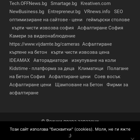
Tech.OFFNews.bg
Smartage.bg
Kreativen.com
NewBusiness.bg
Entrepreneur.bg
VRnews.info
SEO
оптимизиране на сайтове - цени
геймърски столове
кърти чисти извозва софия
Асфалтиране София
Камери за видеонаблюдение
https://www.vijdamte.bg/cameras
Асфалтиране
къртене на бетон
кърти чисти извозва цена
IDEAMAX
Авторадиатори
изкупуване на коли
Kidstime - платформа за деца
Климатици
Полагане
на Бетон София
Асфалтиране цени
Соев восък
Асфалтиране цени
Щамповане на Бетон
Фирми за
асфалтиране
© Всички права запазени
Този сайт използва "бисквитки" (cookies). Моля, не ги яжте
За нас
Контакти
Реклама
Партньори
;)