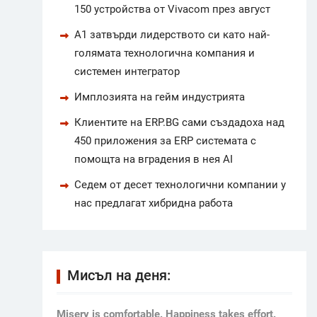
150 устройства от Vivacom през август
А1 затвърди лидерството си като най-
голямата технологична компания и
системен интегратор
Имплозията на гейм индустрията
Клиентите на ERP.BG сами създадоха над
450 приложения за ERP системата с
помощта на вградения в нея AI
Седем от десет технологични компании у
нас предлагат хибридна работа
Мисъл на деня:
Мisery is comfortable. Happiness takes effort.