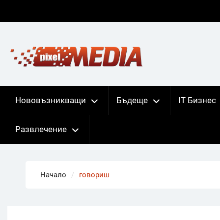
Skip
to
content
Нововъзникващи
Бъдеще
IT Бизнес
Развлечение
Начало
говориш