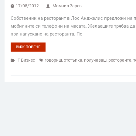
17/08/2012
Момчил Зарев
Собственик на ресторант в Лос Анджелис предложи на п
мобилните си телефони на масата. Желаещите трябва да 
при напускане на ресторанта. По
ВИЖ ПОВЕЧЕ
IT Бизнес
говориш
,
отстъпка
,
получаваш
,
ресторанта
,
т