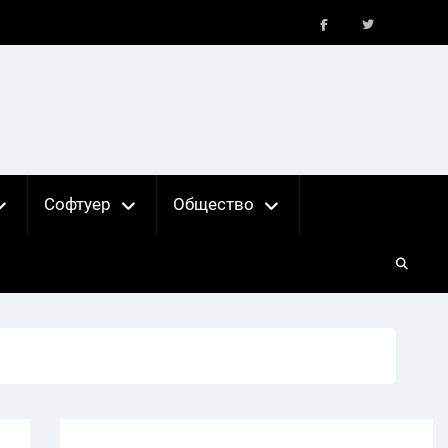
FB
X
Софтуер
Общество