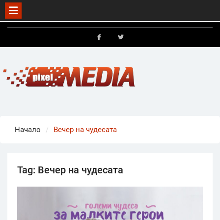
Skip
to
FB
X
content
Начало
Вечер на чудесата
Tag:
Вечер на чудесата