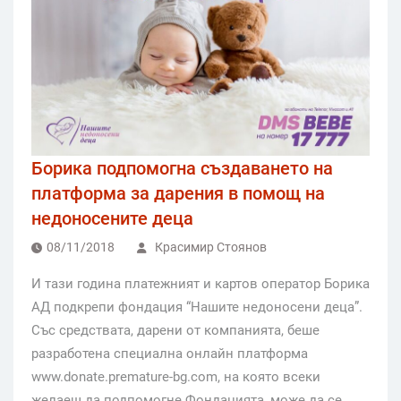
Борика подпомогна създаването на
платформа за дарения в помощ на
недоносените деца
08/11/2018
Красимир Стоянов
И тази година платежният и картов оператор Борика
АД подкрепи фондация “Нашите недоносени деца”.
Със средствата, дарени от компанията, беше
разработена специална онлайн платформа
www.donate.premature-bg.com, на която всеки
желаещ да подпомогне Фондацията, може да се