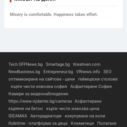
Мisery is comfortable. Happiness takes effort.
Tech.OFFNews.bg
Smartage.bg
Kreativen.com
NewBusiness.bg
Entrepreneur.bg
VRnews.info
SEO
оптимизиране на сайтове - цени
геймърски столове
кърти чисти извозва софия
Асфалтиране София
Камери за видеонаблюдение
https://www.vijdamte.bg/cameras
Асфалтиране
къртене на бетон
кърти чисти извозва цена
IDEAMAX
Авторадиатори
изкупуване на коли
Kidstime - платформа за деца
Климатици
Полагане