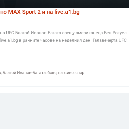
о MAX Sport 2 и на live.a1.bg
 на UFC Благой Иванов-Багата срещу американеца Бен Ротуел
 live.a1.bg в ранните часове на неделния ден. Галавечерта UFC
в
,
Благой Иванов-Багата
,
бокс
,
на живо
,
спорт