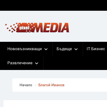
Skip
to
content
Нововъзникващи
Бъдеще
IT Бизнес
Развлечение
Начало
Благой Иванов