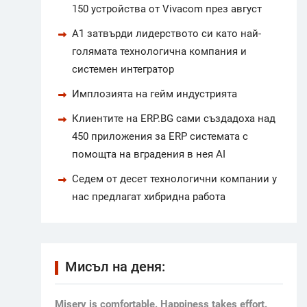
150 устройства от Vivacom през август
А1 затвърди лидерството си като най-
голямата технологична компания и
системен интегратор
Имплозията на гейм индустрията
Клиентите на ERP.BG сами създадоха над
450 приложения за ERP системата с
помощта на вградения в нея AI
Седем от десет технологични компании у
нас предлагат хибридна работа
Мисъл на деня:
Мisery is comfortable. Happiness takes effort.