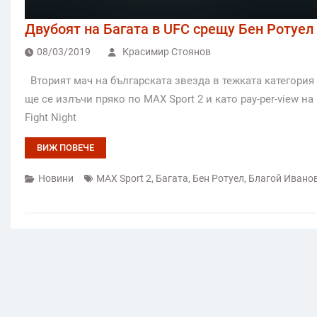
Двубоят на Багата в UFC срещу Бен Ротуел п
08/03/2019
Красимир Стоянов
Вторият мач на българската звезда в тежката категория
ще се излъчи пряко по MAX Sport 2 и като pay-per-view на
Fight Night
ВИЖ ПОВЕЧЕ
Новини
MAX Sport 2
,
Багата
,
Бен Ротуел
,
Благой Ивано