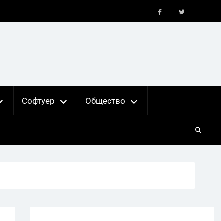
FB
X
Софтуер
Общество