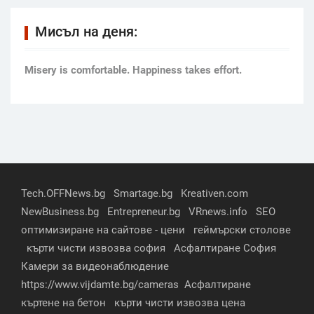
Мисъл на деня:
Мisery is comfortable. Happiness takes effort.
Tech.OFFNews.bg
Smartage.bg
Kreativen.com
NewBusiness.bg
Entrepreneur.bg
VRnews.info
SEO
оптимизиране на сайтове - цени
геймърски столове
кърти чисти извозва софия
Асфалтиране София
Камери за видеонаблюдение
https://www.vijdamte.bg/cameras
Асфалтиране
къртене на бетон
кърти чисти извозва цена