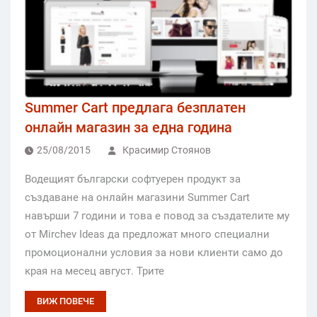
Summer Cart предлага безплатен
онлайн магазин за една година
25/08/2015
Красимир Стоянов
Водещият български софтуерен продукт за
създаване на онлайн магазини Summer Cart
навърши 7 години и това е повод за създателите му
от Mirchev Ideas да предложат много специални
промоционални условия за нови клиенти само до
края на месец август. Трите
ВИЖ ПОВЕЧЕ