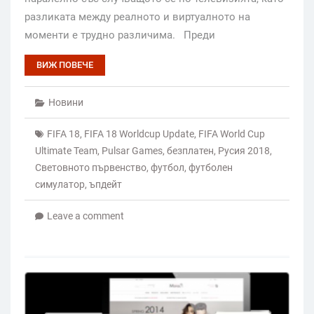
разликата между реалното и виртуалното на
моменти е трудно различима. Преди
ВИЖ ПОВЕЧЕ
Новини
FIFA 18
,
FIFA 18 Worldcup Update
,
FIFA World Cup
Ultimate Team
,
Pulsar Games
,
безплатен
,
Русия 2018
,
Световното първенство
,
футбол
,
футболен
симулатор
,
ъпдейт
Leave a comment