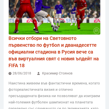
Всички отбори на Световното
първенство по футбол и дванадесетте
официални стадиона в Русия вече са
във виртуалния свят с новия ъпдейт на
FIFA 18
28/06/2018
Красимир Стоянов
Наистина живеем във фантастични времена, когато
фотореалистичната визия и отлично
пресъздадената физика ни позволяват да изиграем
най-големия футболен шампионат на планетата
паралелно със случващото се по телевизията, като