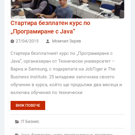
Стартира безплатен курс по
„Програмиране с Java”
27/04/2015
Момчил Зарев
Стартира безплатният курс по „Програмиране с
Java”, организиран от Технически университет –
Варна и Samsung, с подкрепата на JobTiger и The
Business Institute. 25 младежи започнаха своето
обучение в курса, който ще продължи два месеца и
включва обучения по технически
ВИЖ ПОВЕЧЕ
IT Бизнес
Java
,
безплатен
,
курс
,
програмиране
,
стартира