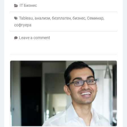
IT Бизнес
Tableau
,
анализи
,
безплатен
,
бизнес
,
Семинар
,
софтуера
Leave a comment