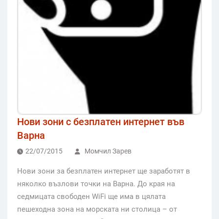
Нови зони с безплатен интернет във
Варна
22/07/2015
Момчил Зарев
Нови зони за безплатен интернет ще заработят в
няколко възлови точки на Варна. До края на
седмицата свободен WiFi ще има в цялата
пешеходна зона на морската ни столица – от