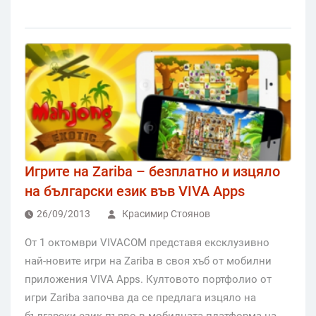
Игрите на Zariba – безплатно и изцяло
на български език във VIVA Apps
26/09/2013
Красимир Стоянов
От 1 октомври VIVACOM представя ексклузивно
най-новите игри на Zariba в своя хъб от мобилни
приложения VIVA Apps. Култовото портфолио от
игри Zariba започва да се предлага изцяло на
български език първо в мобилната платформа на