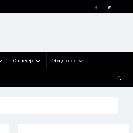
FB
X
Софтуер
Общество