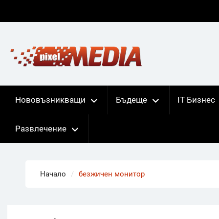
Skip
to
content
Нововъзникващи
Бъдеще
IT Бизнес
Развлечение
Начало
безжичен монитор