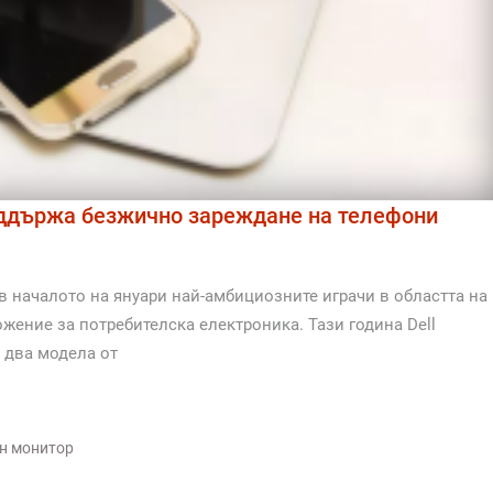
поддържа безжично зареждане на телефони
в началото на януари най-амбициозните играчи в областта на
жение за потребителска електроника. Тази година Dell
 два модела от
н монитор