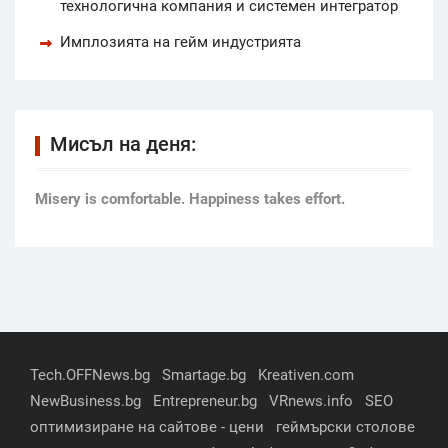
технологична компания и системен интегратор
Имплозията на гейм индустрията
Мисъл на деня:
Мisery is comfortable. Happiness takes effort.
Tech.OFFNews.bg
Smartage.bg
Kreativen.com
NewBusiness.bg
Entrepreneur.bg
VRnews.info
SEO
оптимизиране на сайтове - цени
геймърски столове