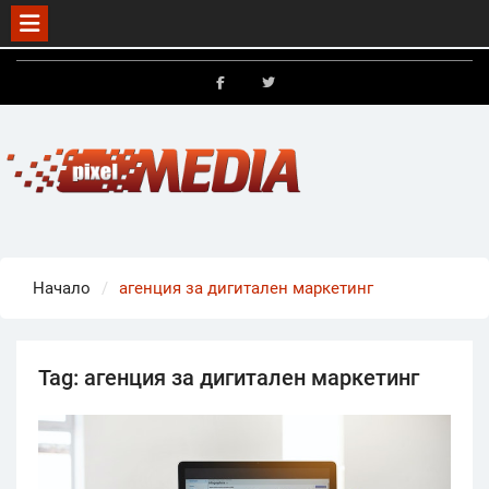
Skip
to
FB
X
content
Начало
агенция за дигитален маркетинг
Tag:
агенция за дигитален маркетинг