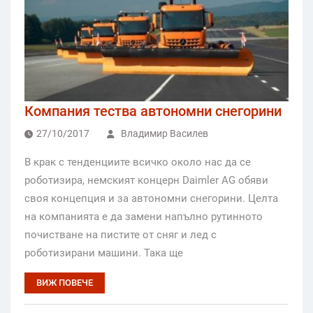
Компания тества автономни снегорини
27/10/2017
Владимир Василев
В крак с тенденциите всичко около нас да се
роботизира, немският концерн Daimler AG обяви
своя концепция и за автономни снегорини. Целта
на компанията е да замени напълно рутинното
почистване на пистите от сняг и лед с
роботизирани машини. Така ще
ВИЖ ПОВЕЧЕ