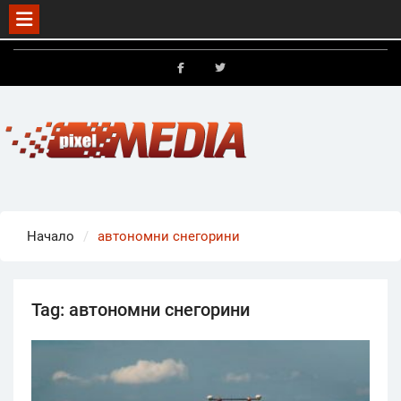
Skip
to
FB
X
content
Начало
автономни снегорини
Tag:
автономни снегорини