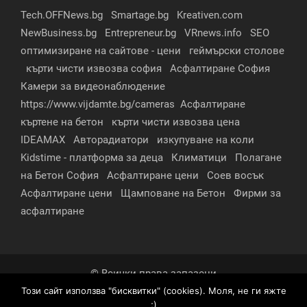
Tech.OFFNews.bg
Smartage.bg
Kreativen.com
NewBusiness.bg
Entrepreneur.bg
VRnews.info
SEO
оптимизиране на сайтове - цени
геймърски столове
кърти чисти извозва софия
Асфалтиране София
Камери за видеонаблюдение
https://www.vijdamte.bg/cameras
Асфалтиране
къртене на бетон
кърти чисти извозва цена
IDEAMAX
Авторадиатори
изкупуване на коли
Kidstime - платформа за деца
Климатици
Полагане
на Бетон София
Асфалтиране цени
Соев восък
Асфалтиране цени
Щамповане на Бетон
Фирми за
асфалтиране
© Всички права запазени
Този сайт използва "бисквитки" (cookies). Моля, не ги яжте
За нас
Контакти
Реклама
Партньори
;)