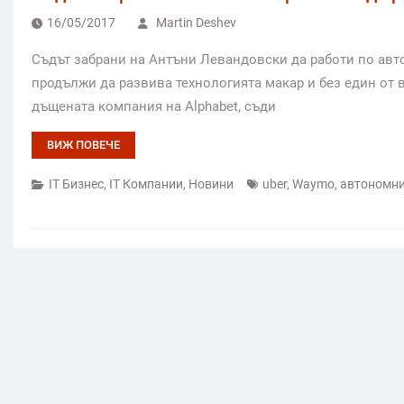
16/05/2017
Martin Deshev
Съдът забрани на Антъни Левандовски да работи по авто
продължи да развива технологията макар и без един от
дъщената компания на Alphabet, съди
ВИЖ ПОВЕЧЕ
IT Бизнес
,
IT Компании
,
Новини
uber
,
Waymo
,
автономни