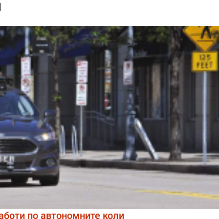
и
работи по автономните коли