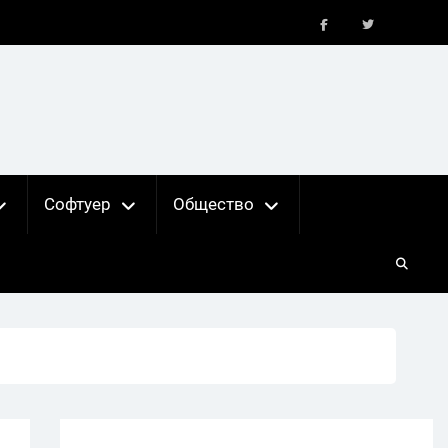
FB
X
Софтуер
Общество