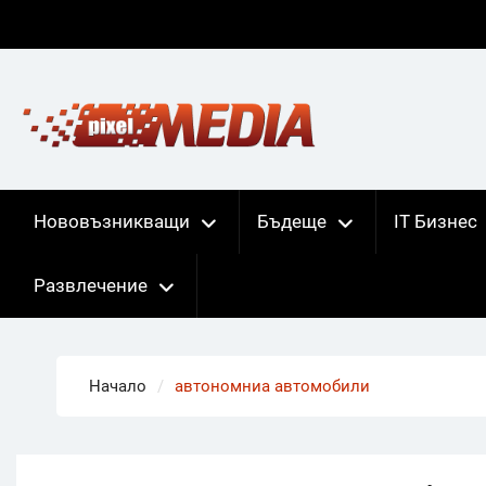
Skip
to
content
Нововъзникващи
Бъдеще
IT Бизнес
Развлечение
Начало
автономниа автомобили