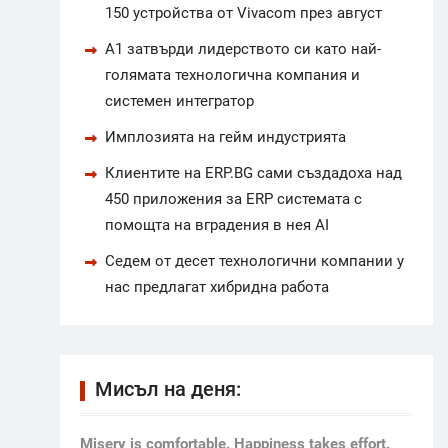
150 устройства от Vivacom през август
А1 затвърди лидерството си като най-
голямата технологична компания и
системен интегратор
Имплозията на гейм индустрията
Клиентите на ERP.BG сами създадоха над
450 приложения за ERP системата с
помощта на вградения в нея AI
Седем от десет технологични компании у
нас предлагат хибридна работа
Мисъл на деня:
Мisery is comfortable. Happiness takes effort.