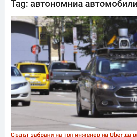
Tag:
автономниа автомобил
Съдът забрани на топ инженер на Uber да 