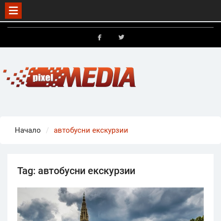
Skip
to
FB
X
content
Начало
автобусни екскурзии
Tag:
автобусни екскурзии