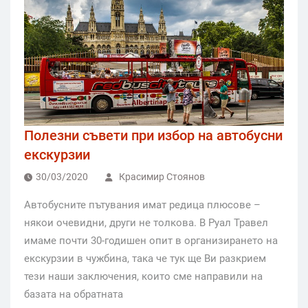
Полезни съвети при избор на автобусни
екскурзии
30/03/2020
Красимир Стоянов
Автобусните пътувания имат редица плюсове –
някои очевидни, други не толкова. В Руал Травел
имаме почти 30-годишен опит в организирането на
екскурзии в чужбина, така че тук ще Ви разкрием
тези наши заключения, които сме направили на
базата на обратната