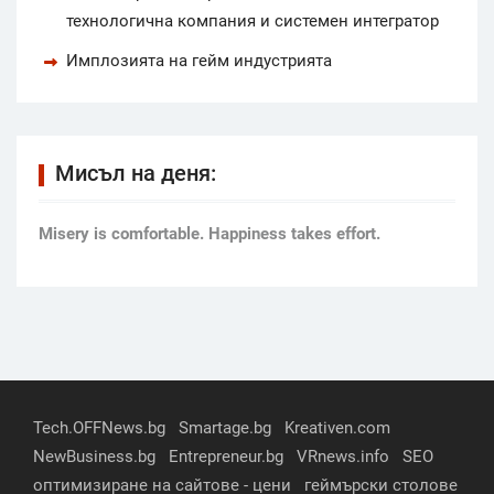
технологична компания и системен интегратор
Имплозията на гейм индустрията
Мисъл на деня:
Мisery is comfortable. Happiness takes effort.
Tech.OFFNews.bg
Smartage.bg
Kreativen.com
NewBusiness.bg
Entrepreneur.bg
VRnews.info
SEO
оптимизиране на сайтове - цени
геймърски столове