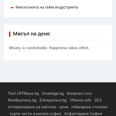
Имплозията на гейм индустрията
Мисъл на деня:
Мisery is comfortable. Happiness takes effort.
Tech.OFFNews.bg
Smartage.bg
Kreativen.com
NewBusiness.bg
Entrepreneur.bg
VRnews.info
SEO
оптимизиране на сайтове - цени
геймърски столове
кърти чисти извозва софия
Асфалтиране София