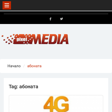
Skip
to
FB
X
content
Начало
абоната
Tag:
абоната