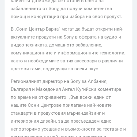
клиентът да може да се потопи в света на
забавлението от Sony, да получи компетентна
помощ и консултация при избора на своя продукт.
В „Сони Център Варна” могат да бъдат открити най-
актуалните продукти на Sony в сферата на аудио и
видео техниката, домашното забавление,
комуникационните и информационните технологии,
както и необходимите за тях аксесоари в различни
цветови гами, подходящи за всеки вкус.
Регионалният директор на Sony за Албания,
България и Македония Ангел Кугийски коментира
по време на откриването: „Във всеки един от
нашите Сони Центрове прилагаме най-новите
стандарти в продуктовия мърчандайзинг и
интериорния дизайн, за да пресъздадем едно
неповторимо усещане и възможности за тестване и
демонстрации на най-новите ни продукти и