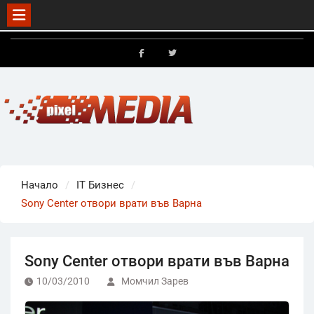
Skip
to
FB
X
content
Начало
IT Бизнес
Sony Center отвори врати във Варна
Sony Center отвори врати във Варна
10/03/2010
Момчил Зарев