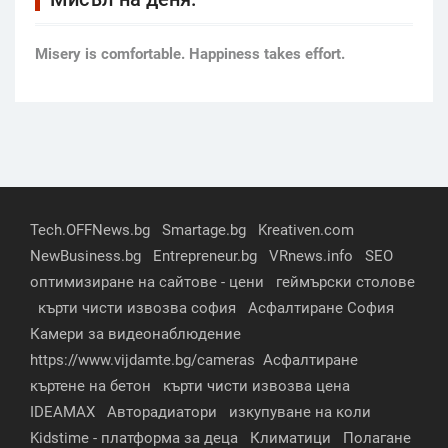
Мisery is comfortable. Happiness takes effort.
Tech.OFFNews.bg
Smartage.bg
Kreativen.com
NewBusiness.bg
Entrepreneur.bg
VRnews.info
SEO
оптимизиране на сайтове - цени
геймърски столове
кърти чисти извозва софия
Асфалтиране София
Камери за видеонаблюдение
https://www.vijdamte.bg/cameras
Асфалтиране
къртене на бетон
кърти чисти извозва цена
IDEAMAX
Авторадиатори
изкупуване на коли
Kidstime - платформа за деца
Климатици
Полагане