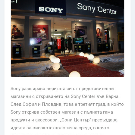
Sony разширява веригата си от представителни
магазини с откриването на Sony Center във Варна.
След София и Пловдив, това е третият град, в който
Sony открива собствен магазин с пълната гама
продукти и аксесоари. „Сони Център” пресъздава
идеята за високотехнологична среда, в която