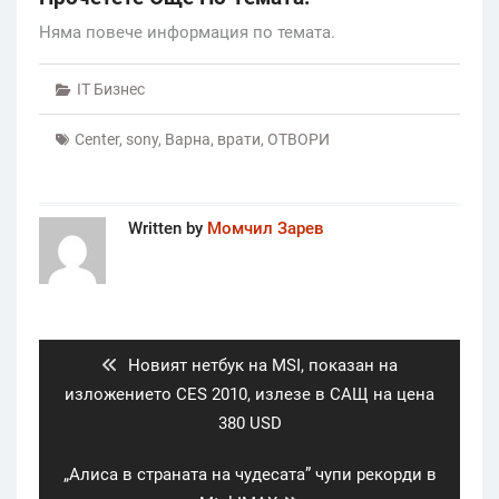
Няма повече информация по темата.
IT Бизнес
Center
,
sony
,
Варна
,
врати
,
ОТВОРИ
Written by
Момчил Зарев
Post
navigation
Previous
Новият нетбук на MSI, показан на
post:
изложението CES 2010, излезе в САЩ на цена
380 USD
Next
„Алиса в страната на чудесата” чупи рекорди в