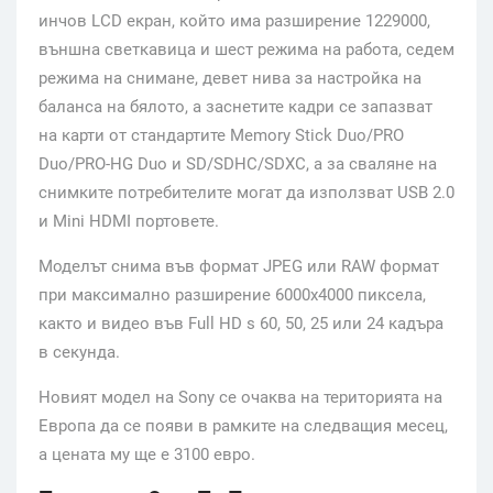
инчов LCD екран, който има разширение 1229000,
външна светкавица и шест режима на работа, седем
режима на снимане, девет нива за настройка на
баланса на бялото, а заснетите кадри се запазват
на карти от стандартите Memory Stick Duo/PRO
Duo/PRO-HG Duo и SD/SDHC/SDXC, а за сваляне на
снимките потребителите могат да използват USB 2.0
и Mini HDMI портовете.
Моделът снима във формат JPEG или RAW формат
при максимално разширение 6000х4000 пиксела,
както и видео във Full HD s 60, 50, 25 или 24 кадъра
в секунда.
Новият модел на Sony се очаква на територията на
Европа да се появи в рамките на следващия месец,
а цената му ще е 3100 евро.