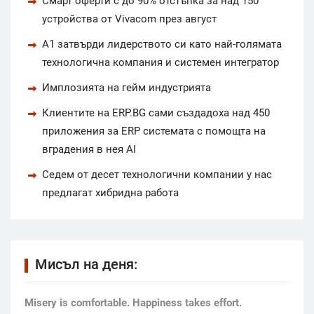
Смарт оферти с до 90% отстъпка за над 150
устройства от Vivacom през август
А1 затвърди лидерството си като най-голямата
технологична компания и системен интегратор
Имплозията на гейм индустрията
Клиентите на ERP.BG сами създадоха над 450
приложения за ERP системата с помощта на
вградения в нея AI
Седем от десет технологични компании у нас
предлагат хибридна работа
Мисъл на деня:
Мisery is comfortable. Happiness takes effort.