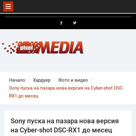
Skip
to
FB
X
content
Начало
Хардуер
Фото и видео
Sony пуска на пазара нова версия на Cyber-shot DSC-
RX1 до месец
Sony пуска на пазара нова версия
на Cyber-shot DSC-RX1 до месец