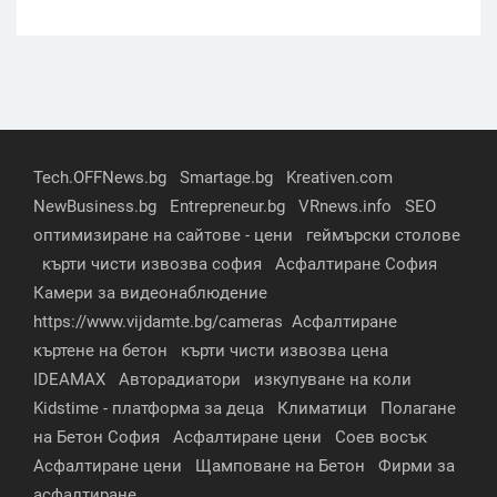
Tech.OFFNews.bg
Smartage.bg
Kreativen.com
NewBusiness.bg
Entrepreneur.bg
VRnews.info
SEO
оптимизиране на сайтове - цени
геймърски столове
кърти чисти извозва софия
Асфалтиране София
Камери за видеонаблюдение
https://www.vijdamte.bg/cameras
Асфалтиране
къртене на бетон
кърти чисти извозва цена
IDEAMAX
Авторадиатори
изкупуване на коли
Kidstime - платформа за деца
Климатици
Полагане
на Бетон София
Асфалтиране цени
Соев восък
Асфалтиране цени
Щамповане на Бетон
Фирми за
асфалтиране