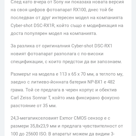
След като вчера от Sony ни показаха новата версия
на своя цифров фотоапарат RX100, днес той бе
последван от друг интересен модел на компанията
Cyber-shot DSC-RX1R, който също е модификация на
доста популярен модел на компанията.
За разлика от оригиналния Cyber-shot DSC-RX1
новият фотоапарат разполага с по-високи
спецификации, с които предстои да ви запознаем.
Размерът на модела е 113 x 65 x 70 мм, а теглото му,
заедно с литиево-йонната батерия NP-BX1 е 482
грама. Той се предлага в черен корпус и обектив
Carl Zeiss Sonnar T, който има фиксирано фокусно
разстояние от 35 мм.
24,3-мегапикселовият Exmor CMOS сензор е с
размери 35,8х23,9 мм и предлага чувствителност от
100 до 25600 ISO. В апаратът можем да видим 3-