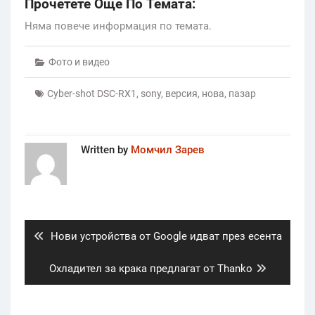
Прочетете Още По Темата:
Няма повече информация по темата.
Фото и видео
Cyber-shot DSC-RX1
,
sony
,
версия
,
нова
,
пазар
Written by
Момчил Зарев
Post
navigation
Previous
Нови устройства от Google идват през есента
post:
Next
Охладител за крака предлагат от Thanko
post: