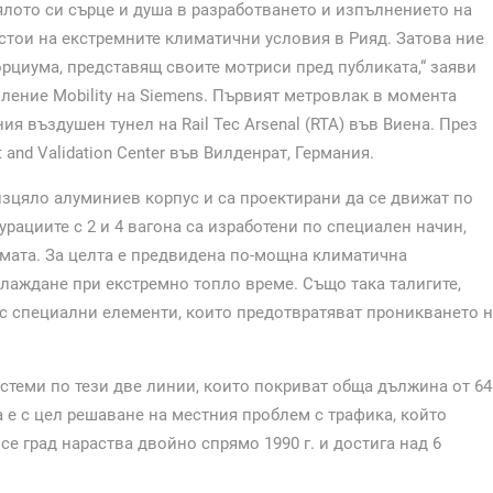
ялото си сърце и душа в разработването и изпълнението на
устои на екстремните климатични условия в Рияд. Затова ние
рциума, представящ своите мотриси пред публиката,“ заяви
ление Mobility на Siemens. Първият метровлак в момента
 въздушен тунел на Rail Tec Arsenal (RTA) във Виена. През
and Validation Center във Вилденрат, Германия.
 изцяло алуминиев корпус и са проектирани да се движат по
рациите с 2 и 4 вагона са изработени по специален начин,
мата. За целта е предвидена по-мощна климатична
хлаждане при екстремно топло време. Също така талигите,
със специални елементи, които предотвратяват проникването 
истеми по тези две линии, които покриват обща дължина от 64
а е с цел решаване на местния проблем с трафика, който
е град нараства двойно спрямо 1990 г. и достига над 6