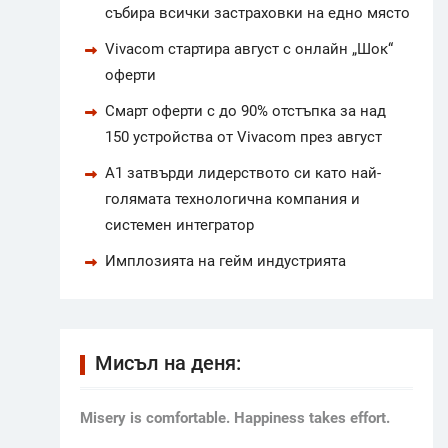
събира всички застраховки на едно място
Vivacom стартира август с онлайн „Шок“
оферти
Смарт оферти с до 90% отстъпка за над
150 устройства от Vivacom през август
А1 затвърди лидерството си като най-
голямата технологична компания и
системен интегратор
Имплозията на гейм индустрията
Мисъл на деня:
Мisery is comfortable. Happiness takes effort.