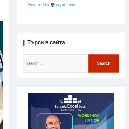
Търси в сайта
Search
for: