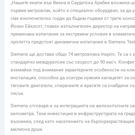
„Нашите екипи във Виена и Саудитска Арабия вложиха ц
първия метровлак, който е специално оборудван, за да 
сме изключително горди да бъдем първия от трите консо
Йохен Ейкхолт, главен изпълнителен директор на направ
преминава изпитания за екстремни условия в климатичния
пролетта предстоят динамични изпитания в Siemens Test 
Siemens ще достави общо 74 метровлака Inspiro. Те са с
стандартно междурелсие със скорост до 90 км/ч. Конфигу
вземайки под внимание характерните особености на кли
инсталация, способна да осигури нужния капацитет за о
тяговите двигатели, спирачките и вратите са снабдени 
пясък.
Siemens отговаря и за интеграцията на железопътните с
километра. Тази инвестиция в инфраструктурата на град
възниква, след като населението на бързоразрастващия с
милиона души.