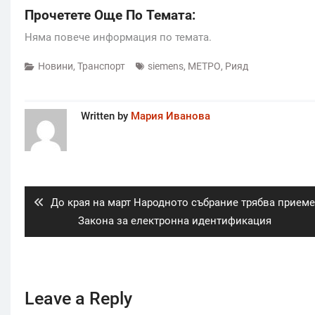
Прочетете Още По Темата:
Няма повече информация по темата.
Новини
,
Транспорт
siemens
,
МЕТРО
,
Рияд
Written by
Мария Иванова
Post
navigation
Previous
До края на март Народното събрание трябва прием
post:
Закона за електронна идентификация
Leave a Reply