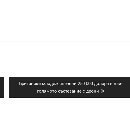
Next
е
Британски младеж спечели 250 000 долара в най-
post:
голямото състезание с дрони