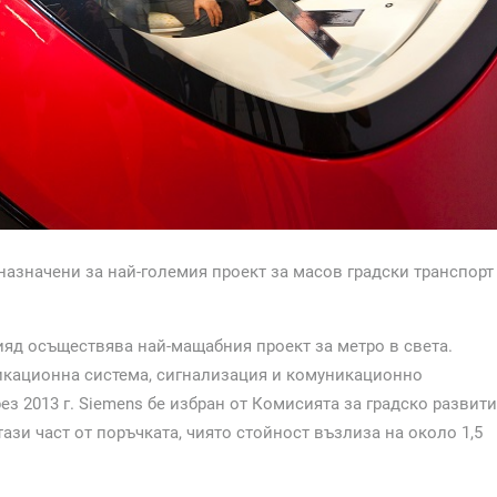
дназначени за най-големия проект за масов градски транспорт
ияд осъществява най-мащабния проект за метро в света.
икационна система, сигнализация и комуникационно
ез 2013 г. Siemens бе избран от Комисията за градско развит
тази част от поръчката, чиято стойност възлиза на около 1,5