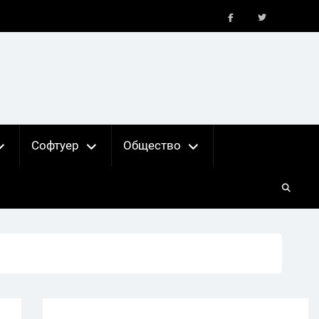
FB
X
Софтуер
Общество