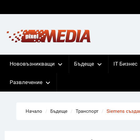
Skip
to
content
Нововъзникващи
Бъдеще
IT Бизнес
Развлечение
Начало
Бъдеще
Транспорт
Siemens създа