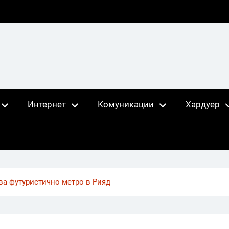
Интернет
Комуникации
Хардуер
ва футуристично метро в Рияд