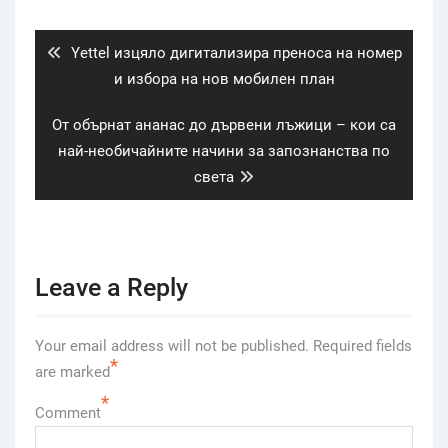
navigation
Previous
Yettel изцяло дигитализира преноса на номер
post:
и избора на нов мобилен план
Next
От обърнат ананас до дървени лъжици – кои са
post:
най-необичайните начини за запознанства по
света
Leave a Reply
Your email address will not be published.
Required fields
*
are marked
*
Comment