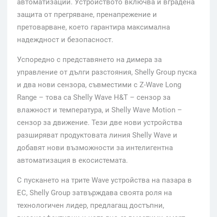
автоматизации. Устройството включва и вградена
защита от прегряване, пренапрежение и
претоварване, което гарантира максимална
надеждност и безопасност.
Успоредно с представянето на димера за
управление от дълги разстояния, Shelly Group пуска
и два нови сензора, съвместими с Z-Wave Long
Range – това са Shelly Wave H&T – сензор за
влажност и температура, и Shelly Wave Motion –
сензор за движение. Тези две нови устройства
разширяват продуктовата линия Shelly Wave и
добавят нови възможности за интелигентна
автоматизация в екосистемата.
С пускането на трите Wave устройства на пазара в
ЕС, Shelly Group затвърждава своята роля на
технологичен лидер, предлагащ достъпни,