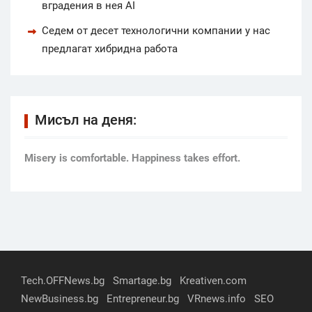
вградения в нея AI
Седем от десет технологични компании у нас
предлагат хибридна работа
Мисъл на деня:
Мisery is comfortable. Happiness takes effort.
Tech.OFFNews.bg
Smartage.bg
Kreativen.com
NewBusiness.bg
Entrepreneur.bg
VRnews.info
SEO