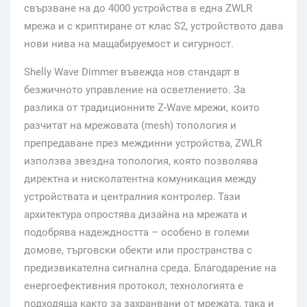
свързване на до 4000 устройства в една ZWLR
мрежа и с криптиране от клас S2, устройството дава
нови нива на мащабируемост и сигурност.
Shelly Wave Dimmer въвежда нов стандарт в
безжичното управление на осветлението. За
разлика от традиционните Z-Wave мрежи, които
разчитат на мрежовата (mesh) топология и
препредаване през междинни устройства, ZWLR
използва звездна топология, която позволява
директна и нисколатентна комуникация между
устройствата и централния контролер. Тази
архитектура опростява дизайна на мрежата и
подобрява надеждността – особено в големи
домове, търговски обекти или пространства с
предизвикателна сигнална среда. Благодарение на
енергоефективния протокол, технологията е
подходяща както за захранвани от мрежата, така и