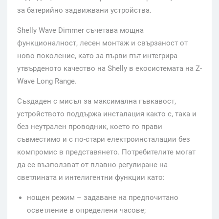
за батерийно задвижвани устройства.
Shelly Wave Dimmer съчетава мощна
функционалност, лесен монтаж и свързаност от
ново поколение, като за първи път интегрира
утвърденото качество на Shelly в екосистемата на Z-
Wave Long Range.
Създаден с мисъл за максимална гъвкавост,
устройството поддържа инсталация както с, така и
без неутрален проводник, което го прави
съвместимо и с по-стари електроинсталации без
компромис в представянето. Потребителите могат
да се възползват от плавно регулиране на
светлината и интелигентни функции като:
нощен режим – задаване на предпочитано
осветление в определени часове;