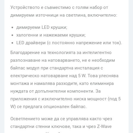
Устройството е съвместимо с голям набор от
димируеми източници на светлина, включително:
димируеми LED крушки;
халогенни и нажежаеми крушки;
LED драйвери (с постоянно напрежение или ток).
Благодарение на технологията за интелигентно
разпознаване на натоварването, не е необходим
байпас модул при стандартна инсталация с
електрическо натоварване над 5 W. Това улеснява
монтажа и намалява разходите, като елиминира
нуждата от допълнителни компоненти. За
приложения с изключително ниска мощност (под 5
W) се предлага опционален байпас.
Осветлението може да се управлява както чрез
стандартни стенни ключове, така и чрез Z-Wave