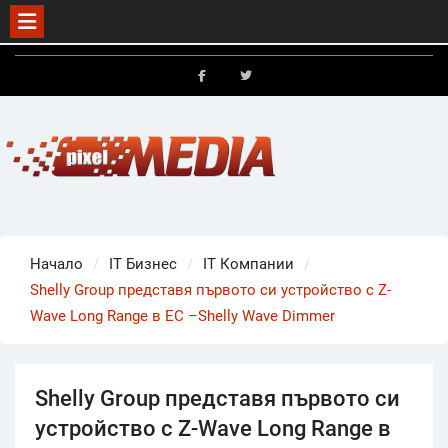
Skip
to
FB
X
content
Начало
IT Бизнес
IT Компании
Shelly Group представя първото си устройство с Z-
Wave Long Range в ЕС –Shelly Wave Dimmer
Shelly Group представя първото си
устройство с Z-Wave Long Range в