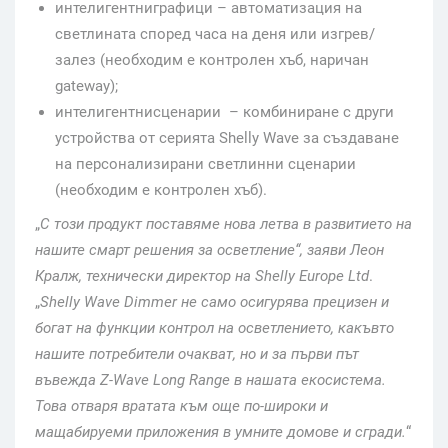
интелигентниграфици – автоматизация на
светлината според часа на деня или изгрев/
залез (необходим е контролен хъб, наричан
gateway);
интелигентнисценарии – комбиниране с други
устройства от серията Shelly Wave за създаване
на персонализирани светлинни сценарии
(необходим е контролен хъб).
„
С този продукт поставяме нова летва в развитието на
нашите смарт решения за осветление
“, заяви Леон
Крал
ж
, технически директор на Shelly Europe Ltd
.
„
Shelly Wave Dimmer не само осигурява прецизен и
богат на функции контрол на осветлението, какъвто
нашите потребители очакват, но и за първи път
въвежда Z-Wave Long Range в нашата екосистема.
Това отваря вратата към още по-широки и
мащабируеми приложения в умните домове и сгради.
“