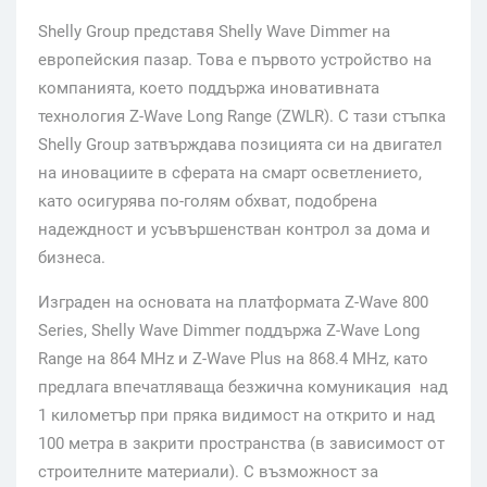
Shelly Group представя Shelly Wave Dimmer на
европейския пазар. Това е първото устройство на
компанията, което поддържа иновативната
технология Z-Wave Long Range (ZWLR). С тази стъпка
Shelly Group затвърждава позицията си на двигател
на иновациите в сферата на смарт осветлението,
като осигурява по-голям обхват, подобрена
надеждност и усъвършенстван контрол за дома и
бизнеса.
Изграден на основата на платформата Z-Wave 800
Series, Shelly Wave Dimmer поддържа Z-Wave Long
Range на 864 MHz и Z-Wave Plus на 868.4 MHz, като
предлага впечатляваща безжична комуникация над
1 километър при пряка видимост на открито и над
100 метра в закрити пространства (в зависимост от
строителните материали). С възможност за