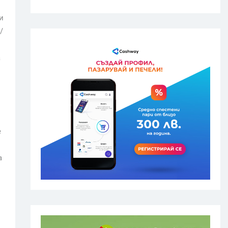
и
/
а
е
а