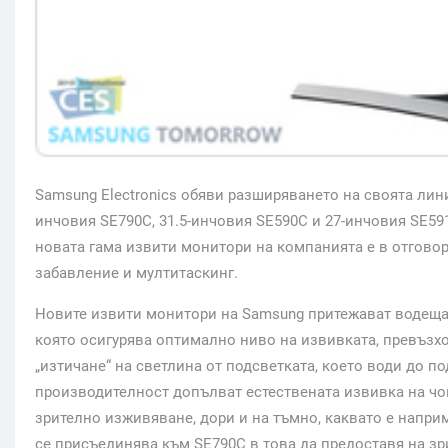
Samsung Electronics обяви разширяването на своята лин
инчовия SE790C, 31.5-инчовия SE590C и 27-инчовия SE591
новата гама извити монитори на компанията е в отгово
забавление и мултитаскинг.
Новите извити монитори на Samsung притежават водещата 
която осигурява оптимално ниво на извивката, превъзх
„изтичане“ на светлина от подсветката, което води до п
производителност допълват естествената извивка на чо
зрително изживяване, дори и на тъмно, каквато е напри
се присъединява към SE790C в това да предоставя на зри