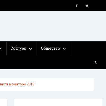
FB
X
Софтуер
Общество
звити монитори 2015