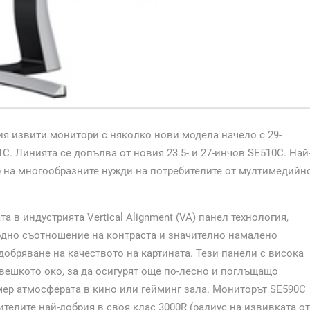
ия извити монитори с няколко нови модела начело с 29-
C. Линията се допълва от новия 23.5- и 27-инчов SE510C. Най
р на многообразните нужди на потребителите от мултимедийн
в индустрията Vertical Alignment (VA) панел технология,
одно съотношение на контраста и значително намалено
одобряване на качеството на картината. Тези панели с висока
вешкото око, за да осигурят още по-лесно и поглъщащо
мер атмосферата в кино или гейминг зала. Мониторът SE590C
телите най-добрия в своя клас 3000R (радиус на извивката от