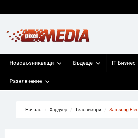
Skip
to
content
Нововъзникващи
Бъдеще
IT Бизнес
Развлечение
Начало
Хардуер
Телевизори
Samsung Ele