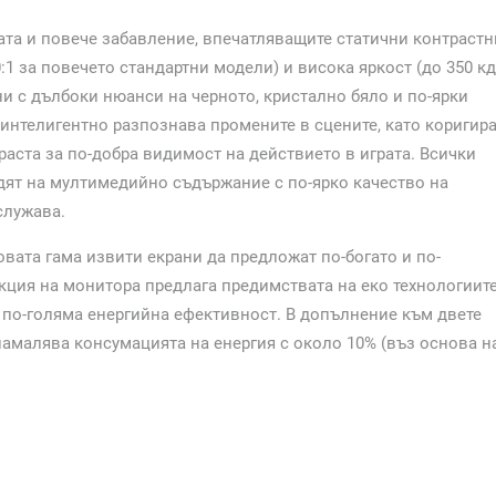
ата и повече забавление, впечатляващите статични контрастн
:1 за повечето стандартни модели) и висока яркост (до 350 кд
и с дълбоки нюанси на черното, кристално бяло и по-ярки
 интелигентно разпознава промените в сцените, като коригир
аста за по-добра видимост на действието в играта. Всички
адят на мултимедийно съдържание с по-ярко качество на
служава.
вата гама извити екрани да предложат по-богато и по-
ция на монитора предлага предимствата на еко технологиит
а по-голяма енергийна ефективност. В допълнение към двете
намалява консумацията на енергия с около 10% (въз основа н