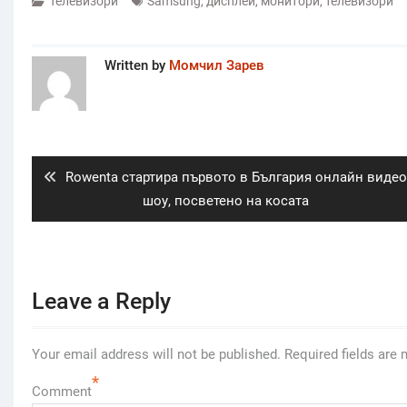
Телевизори
Samsung
,
дисплеи
,
монитори
,
телевизори
Written by
Момчил Зарев
Post
navigation
Previous
Rowenta стартира първото в България онлайн виде
post:
шоу, посветено на косата
Leave a Reply
Your email address will not be published.
Required fields are
*
Comment