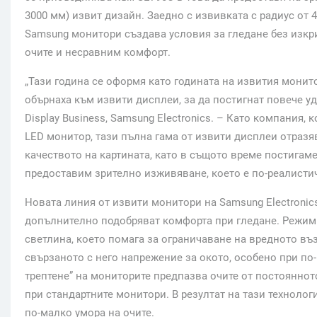
3000 мм) извит дизайн. Заедно с извивката с радиус от
Samsung монитори създава условия за гледане без изкр
очите и несравним комфорт.
„Тази година се оформя като годината на извития монит
обърнаха към извити дисплеи, за да постигнат повече уд
Display Business, Samsung Electronics. – Като компания,
LED монитор, тази пълна гама от извити дисплеи отраз
качеството на картината, като в същото време постигам
предоставим зрително изживяване, което е по-реалистич
Новата линия от извити монитори на Samsung Electronic
допълнително подобряват комфорта при гледане. Режим 
светлина, което помага за ограничаване на вредното въз
свързаното с него напрежение за окото, особено при по
трептене” на мониторите предпазва очите от постояннот
при стандартните монитори. В резултат на тази технолог
по-малко умора на очите.