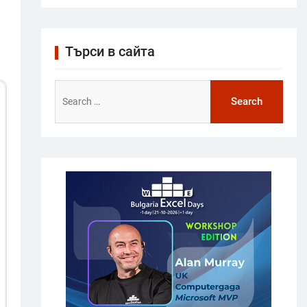
Търси в сайта
Search
for: