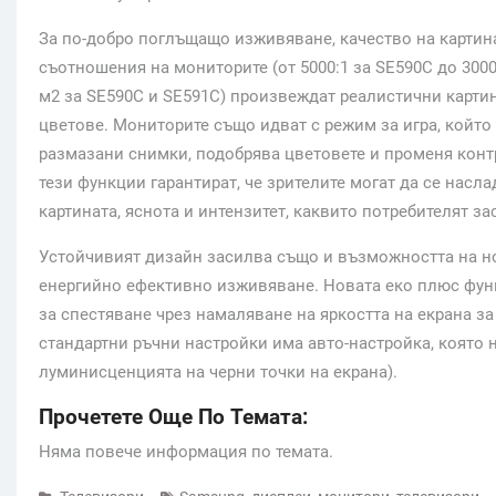
За по-добро поглъщащо изживяване, качество на картин
съотношения на мониторите (от 5000:1 за SE590C до 3000
м2 за SE590C и SE591C) произвеждат реалистични картин
цветове. Мониторите също идват с режим за игра, който
размазани снимки, подобрява цветовете и променя контр
тези функции гарантират, че зрителите могат да се насл
картината, яснота и интензитет, каквито потребителят за
Устойчивият дизайн засилва също и възможността на но
енергийно ефективно изживяване. Новата еко плюс функ
за спестяване чрез намаляване на яркостта на екрана з
стандартни ръчни настройки има авто-настройка, която 
луминисценцията на черни точки на екрана).
Прочетете Още По Темата:
Няма повече информация по темата.