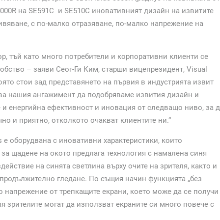
 4000R на SE591C и SE510C иновативният дизайн на извитите
ивяване, с по-малко отразяване, по-малко напрежение на
ор, тъй като много потребители и корпоративни клиенти се
обство – заяви Сеог-Ги Ким, старши вицепрезидент, Visual
 която стои зад представянето на първия в индустрията извит
ява нашия ангажимент да подобряваме извития дизайн и
е и енергийна ефективност и иновация от следващо ниво, за 
но и приятно, отколкото очакват клиентите ни.“
s е оборудвана с иновативни характеристики, които
за щадене на окото предлага технология с намалена синя
действие на синята светлина върху очите на зрителя, както и
-продължително гледане. По същия начин функцията „без
о напрежение от трепкащите екрани, което може да се получи
ия зрителите могат да използват екраните си много повече с