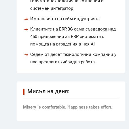
голямата технологична компания и
системен интегратор
Имплозията на гейм индустрията
Клиентите на ERP.BG сами създадоха над
450 приложения за ERP системата с
помощта на вградения в нея AI
Седем от десет технологични компании у
нас предлагат хибридна работа
Мисъл на деня:
Мisery is comfortable. Happiness takes effort.