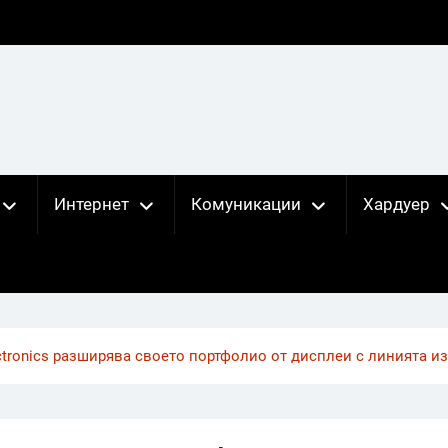
Интернет
Комуникации
Хардуер
ctronics разширява своето портфолио от дисплеи с линията и