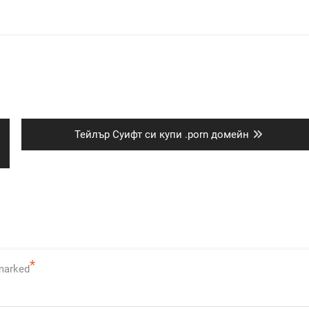
Next
о
Тейлър Суифт си купи .porn домейн
post:
*
 marked