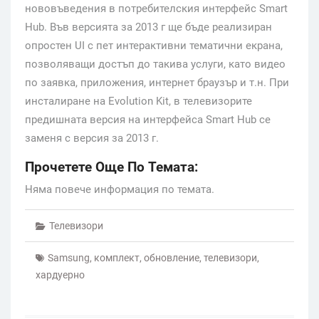
нововъведения в потребителския интерфейс Smart
Hub. Във версията за 2013 г ще бъде реализиран
опростен UI с пет интерактивни тематични екрана,
позволяващи достъп до такива услуги, като видео
по заявка, приложения, интернет браузър и т.н. При
инсталиране на Evolution Kit, в телевизорите
предишната версия на интерфейса Smart Hub се
заменя с версия за 2013 г.
Прочетете Още По Темата:
Няма повече информация по темата.
Телевизори
Samsung
,
комплект
,
обновление
,
телевизори
,
хардуерно