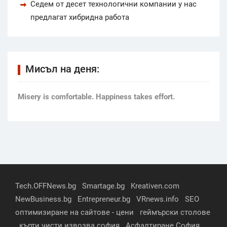
Седем от десет технологични компании у нас
предлагат хибридна работа
Мисъл на деня:
Мisery is comfortable. Happiness takes effort.
Tech.OFFNews.bg
Smartage.bg
Kreativen.com
NewBusiness.bg
Entrepreneur.bg
VRnews.info
SEO
оптимизиране на сайтове - цени
геймърски столове
кърти чисти извозва софия
Асфалтиране София