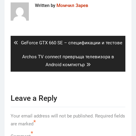
Written by
Момчил Зарев
Post
navigation
Previous
GeForce GTX 660 SE – спецификации и тестове
post:
Next
Archos TV connect превръща телевизора в
post:
Android компютър
Leave a Reply
Your email address will not be published.
Required fields
*
are marked
*