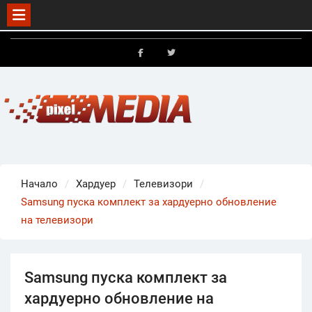
Skip
to
FB
X
content
Начало
Хардуер
Телевизори
Samsung пуска комплект за хардуерно обновление
на телевизори
Samsung пуска комплект за
хардуерно обновление на