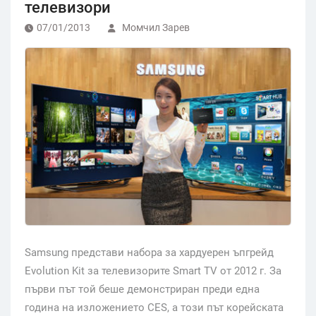
телевизори
07/01/2013
Момчил Зарев
Samsung представи набора за хардуерен ъпгрейд
Evolution Kit за телевизорите Smart TV от 2012 г. За
първи път той беше демонстриран преди една
година на изложението CES, а този път корейската